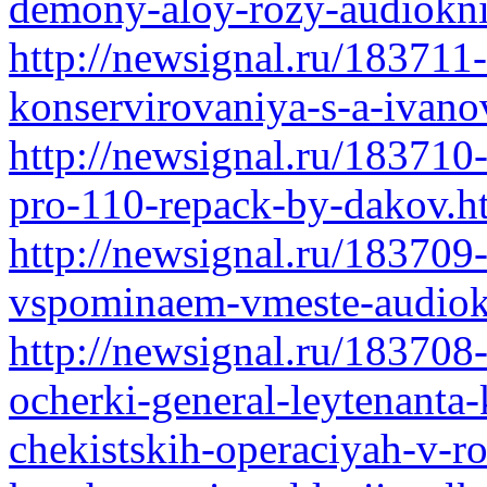
demony-aloy-rozy-audiokn
http://newsignal.ru/18371
konservirovaniya-s-a-ivan
http://newsignal.ru/18371
pro-110-repack-by-dakov.h
http://newsignal.ru/183709-
vspominaem-vmeste-audiok
http://newsignal.ru/183708-
ocherki-general-leytenanta-
chekistskih-operaciyah-v-r