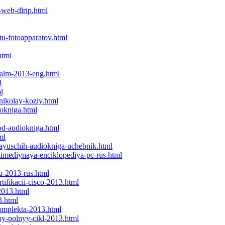
-web-dlrip.html
tu-fotoapparatov.html
html
ealm-2013-eng.html
l
l
nikolay-koziy.html
iokniga.html
od-audiokniga.html
ml
nayuschih-audiokniga-uchebnik.html
timediynaya-enciklopediya-pc-rus.html
ku-2013-rus.html
ifikacii-cisco-2013.html
2013.html
3.html
komplekta-2013.html
oy-polnyy-cikl-2013.html