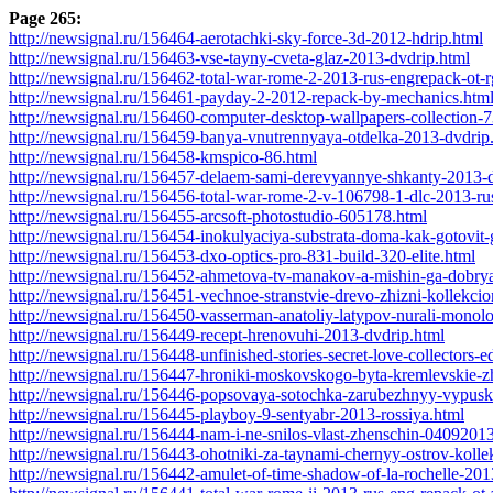
Page 265:
http://newsignal.ru/156464-aerotachki-sky-force-3d-2012-hdrip.html
http://newsignal.ru/156463-vse-tayny-cveta-glaz-2013-dvdrip.html
http://newsignal.ru/156462-total-war-rome-2-2013-rus-engrepack-ot-
http://newsignal.ru/156461-payday-2-2012-repack-by-mechanics.htm
http://newsignal.ru/156460-computer-desktop-wallpapers-collection-
http://newsignal.ru/156459-banya-vnutrennyaya-otdelka-2013-dvdrip
http://newsignal.ru/156458-kmspico-86.html
http://newsignal.ru/156457-delaem-sami-derevyannye-shkanty-2013-
http://newsignal.ru/156456-total-war-rome-2-v-106798-1-dlc-2013-ru
http://newsignal.ru/156455-arcsoft-photostudio-605178.html
http://newsignal.ru/156454-inokulyaciya-substrata-doma-kak-gotovit
http://newsignal.ru/156453-dxo-optics-pro-831-build-320-elite.html
http://newsignal.ru/156452-ahmetova-tv-manakov-a-mishin-ga-dobrya
http://newsignal.ru/156451-vechnoe-stranstvie-drevo-zhizni-kollekci
http://newsignal.ru/156450-vasserman-anatoliy-latypov-nurali-monolog
http://newsignal.ru/156449-recept-hrenovuhi-2013-dvdrip.html
http://newsignal.ru/156448-unfinished-stories-secret-love-collectors-e
http://newsignal.ru/156447-hroniki-moskovskogo-byta-kremlevskie-zh
http://newsignal.ru/156446-popsovaya-sotochka-zarubezhnyy-vypusk
http://newsignal.ru/156445-playboy-9-sentyabr-2013-rossiya.html
http://newsignal.ru/156444-nam-i-ne-snilos-vlast-zhenschin-04092013
http://newsignal.ru/156443-ohotniki-za-taynami-chernyy-ostrov-kolle
http://newsignal.ru/156442-amulet-of-time-shadow-of-la-rochelle-201