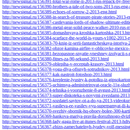
http://newsignal.ru/156391-total-war-rome-ii-2013-rus-repack-by-free
http://newsignal.ru/156390-brothers-a-tale-of-two-sons-2013-rus-eng
http://newsignal.ru/156389-echoes-of-sorrow-2-2013-eng.html
http://newsignal.ru/156388-in-search-of-treasure-pirate-stories-2013-
http://newsignal.ru/156387-castlevania-lords-of-shadow-ultimate-edi
http://newsignal.ru/156386-metal-gear-solid-peace-walker-2010-rus-m
http://newsignal.ru/156385-domashnyaya-kroshka-kartoshka-2013.ht
http://newsignal.ru/156384-scarface-the-world-is-yours-v1002-2013-
http://newsignal.ru/156383-70-knig-iz-serii-fantasticheskaya-istoriya
http://newsignal.ru/156382-obzor-kamina-airfire-v-oblicovke-mexico
http://newsignal.ru/156381-bezopasnoe-snyatie-vneshney-izolyacii-s
http://newsignal.ru/156380-fitnes-za-90-sekund-2013.html
http://newsignal.ru/156379-oblepiha-v-receptah-krasoty-2013.html
http://newsignal.ru/156378-yoga-dlya-ofisnyh-sotrudnikov-2013.html
http://newsignal.ru/156377-kak-nastroit-fotoshop-2013.html
http://newsignal.ru/156376-kreplenie-lyustry-k-potolku-iz-gipsokarto
http://newsignal.ru/156375-uchimsya-administrirovat-oracle-11g-slu
http://newsignal.ru/156374-tehnika-i-vooruzhenie-8-avgust-2013.html
http://newsignal.ru/156373-super-diskoteka-s-novymi-zvezdami-2013
http://newsignal.ru/156372-sozdatel-saytov-ot-a-do-ya-2013-videokur
http://newsignal.ru/156371-vasileva-ee-vasilev-vyu-superpamyat-ili
http://newsignal.ru/156370-svezhiy-sbornik-hq-oboev-bolee-300-kart
http://newsignal.ru/156369-hankova-mariya-pravila-dorozhnogo-dvi
http://newsignal.ru/156368-lady-gaga-live-at-itunes-festival-2013-hd
http://newsignal.ru/156367-zhizn-zamechatelnyh-lyudey-volf-messin