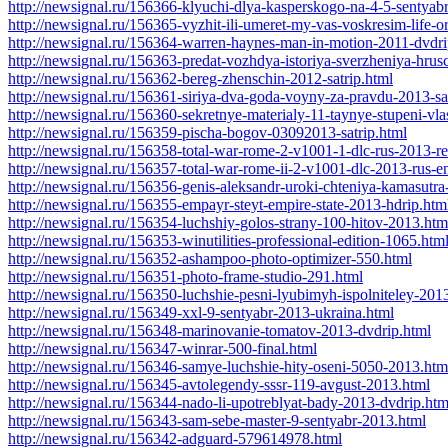
http://newsignal.ru/156366-klyuchi-dlya-kasperskogo-na-4-5-sentyab
http://newsignal.ru/156365-vyzhit-ili-umeret-my-vas-voskresim-life-o
http://newsignal.ru/156364-warren-haynes-man-in-motion-2011-dvdri
http://newsignal.ru/156363-predat-vozhdya-istoriya-sverzheniya-hrus
http://newsignal.ru/156362-bereg-zhenschin-2012-satrip.html
http://newsignal.ru/156361-siriya-dva-goda-voyny-za-pravdu-2013-sa
http://newsignal.ru/156360-sekretnye-materialy-11-taynye-stupeni-vla
http://newsignal.ru/156359-pischa-bogov-03092013-satrip.html
http://newsignal.ru/156358-total-war-rome-2-v1001-1-dlc-rus-2013-r
http://newsignal.ru/156357-total-war-rome-ii-2-v1001-dlc-2013-rus-e
http://newsignal.ru/156356-genis-aleksandr-uroki-chteniya-kamasutra
http://newsignal.ru/156355-empayr-steyt-empire-state-2013-hdrip.htm
http://newsignal.ru/156354-luchshiy-golos-strany-100-hitov-2013.htm
http://newsignal.ru/156353-winutilities-professional-edition-1065.htm
http://newsignal.ru/156352-ashampoo-photo-optimizer-550.html
http://newsignal.ru/156351-photo-frame-studio-291.html
http://newsignal.ru/156350-luchshie-pesni-lyubimyh-ispolniteley-201
http://newsignal.ru/156349-xxl-9-sentyabr-2013-ukraina.html
http://newsignal.ru/156348-marinovanie-tomatov-2013-dvdrip.html
http://newsignal.ru/156347-winrar-500-final.html
http://newsignal.ru/156346-samye-luchshie-hity-oseni-5050-2013.htm
http://newsignal.ru/156345-avtolegendy-sssr-119-avgust-2013.html
http://newsignal.ru/156344-nado-li-upotreblyat-bady-2013-dvdrip.htm
http://newsignal.ru/156343-sam-sebe-master-9-sentyabr-2013.html
http://newsignal.ru/156342-adguard-579614978.html