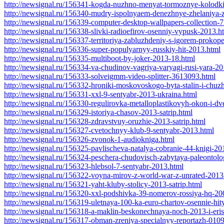
http://newsignal.ru/156341-kogda-nuzhno-menyat-tormoznye-kolodki
http://newsignal.ru/156340-mudry-ispolnyaem-denezhnye-zhelaniya-
http://newsignal.ru/156339-computer-desktop-wallpapers-collection-
http://newsignal.ru/156338-slivki-radioefirov-osenniy-vypusk-2013.h
http://newsignal.ru/156337-territoriya-zabluzhdeniy-s-igorem-proko
http://newsignal.ru/156336-super-populyarnyy-russkiy-hit-2013.html
http://newsignal.ru/156335-multiboot-by-joker-2013-18.html
http://newsignal.ru/156334-va-chudinov-vagriya-varyagi-rusi-yara-2
http://newsignal.ru/156333-solveigmm-video-splitter-3613093.html
http://newsignal.ru/156332-hroniki-moskovoskogo-byta-stalin-i-chuz
http://newsignal.ru/156331-xxl-9-sentyabr-2013-ukraina.html
http://newsignal.ru/156330-regulirovka-metalloplastikovyh-okon-i-d
http://newsignal.ru/156329-istoriya-chasov-2013-satrip.html
http://newsignal.ru/156328-zdravstvuy-oruzhie-2013-satrip.html
http://newsignal.ru/156327-cvetochnyy-klub-9-sentyabr-2013.html
http://newsignal.ru/156326-zvonok-1-audiokniga.html
http://newsignal.ru/156325-pavlischeva-natalya-cobranie-44-knigi-201
http://newsignal.ru/156324-peschera-chudovisch-zabytaya-paleontolog
http://newsignal.ru/156323-hlebsol-7-sentyabr-2013.html
http://newsignal.ru/156322-voyna-mirov-z-world-war-z-unrated-2013
http://newsignal.ru/156321-yaht-kluby-stolicy-2013-satrip.html
http://newsignal.ru/156320-xxl-podshivka-39-nomerov-rossiya-hq-20
http://newsignal.ru/156319-uletnaya-100-ka-euro-chartov-osennie-hit
http://newsignal.ru/156318-a-maklin-beskonechnaya-noch-2013-i-er
http://newsignal.ru/156317-obman-zreniya-specialnyy-reportazh-0109