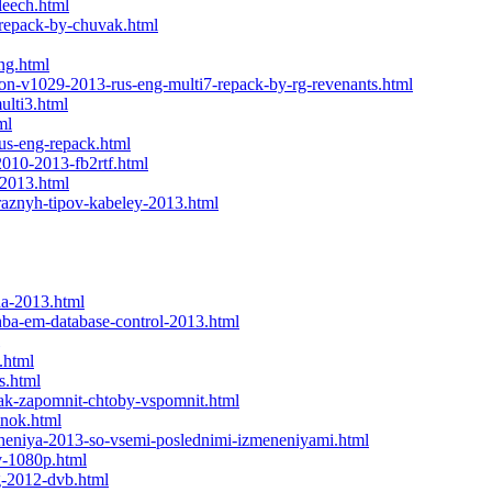
leech.html
-repack-by-chuvak.html
eng.html
tion-v1029-2013-rus-eng-multi7-repack-by-rg-revenants.html
ulti3.html
ml
rus-eng-repack.html
-2010-2013-fb2rtf.html
-2013.html
-raznyh-tipov-kabeley-2013.html
na-2013.html
zhba-em-database-control-2013.html
.html
s.html
-kak-zapomnit-chtoby-vspomnit.html
inok.html
zheniya-2013-so-vsemi-poslednimi-izmeneniyami.html
tv-1080p.html
g-2012-dvb.html