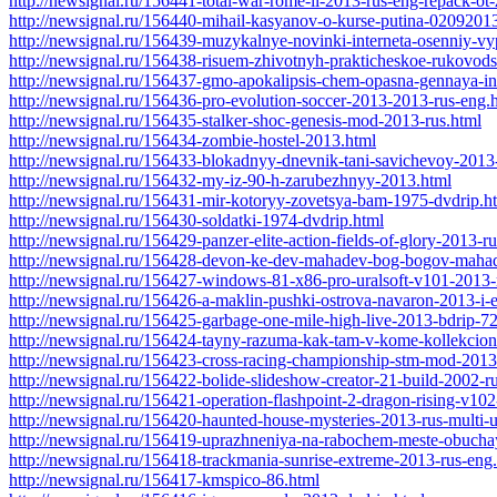
http://newsignal.ru/156441-total-war-rome-ii-2013-rus-eng-repack-ot
http://newsignal.ru/156440-mihail-kasyanov-o-kurse-putina-0209201
http://newsignal.ru/156439-muzykalnye-novinki-interneta-osenniy-v
http://newsignal.ru/156438-risuem-zhivotnyh-prakticheskoe-rukovod
http://newsignal.ru/156437-gmo-apokalipsis-chem-opasna-gennaya-i
http://newsignal.ru/156436-pro-evolution-soccer-2013-2013-rus-eng.
http://newsignal.ru/156435-stalker-shoc-genesis-mod-2013-rus.html
http://newsignal.ru/156434-zombie-hostel-2013.html
http://newsignal.ru/156433-blokadnyy-dnevnik-tani-savichevoy-2013
http://newsignal.ru/156432-my-iz-90-h-zarubezhnyy-2013.html
http://newsignal.ru/156431-mir-kotoryy-zovetsya-bam-1975-dvdrip.h
http://newsignal.ru/156430-soldatki-1974-dvdrip.html
http://newsignal.ru/156429-panzer-elite-action-fields-of-glory-2013-r
http://newsignal.ru/156428-devon-ke-dev-mahadev-bog-bogov-maha
http://newsignal.ru/156427-windows-81-x86-pro-uralsoft-v101-2013-
http://newsignal.ru/156426-a-maklin-pushki-ostrova-navaron-2013-i-
http://newsignal.ru/156425-garbage-one-mile-high-live-2013-bdrip-7
http://newsignal.ru/156424-tayny-razuma-kak-tam-v-kome-kollekcion
http://newsignal.ru/156423-cross-racing-championship-stm-mod-2013
http://newsignal.ru/156422-bolide-slideshow-creator-21-build-2002-ru
http://newsignal.ru/156421-operation-flashpoint-2-dragon-rising-v102
http://newsignal.ru/156420-haunted-house-mysteries-2013-rus-multi-u
http://newsignal.ru/156419-uprazhneniya-na-rabochem-meste-obucha
http://newsignal.ru/156418-trackmania-sunrise-extreme-2013-rus-eng
http://newsignal.ru/156417-kmspico-86.html