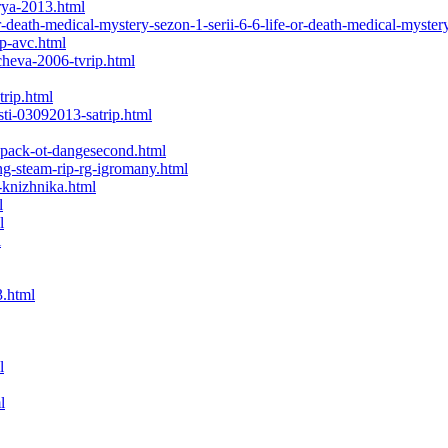
rya-2013.html
r-death-medical-mystery-sezon-1-serii-6-6-life-or-death-medical-myster
p-avc.html
cheva-2006-tvrip.html
trip.html
sti-03092013-satrip.html
epack-ot-dangesecond.html
ng-steam-rip-rg-igromany.html
-knizhnika.html
l
l
l
3.html
l
l