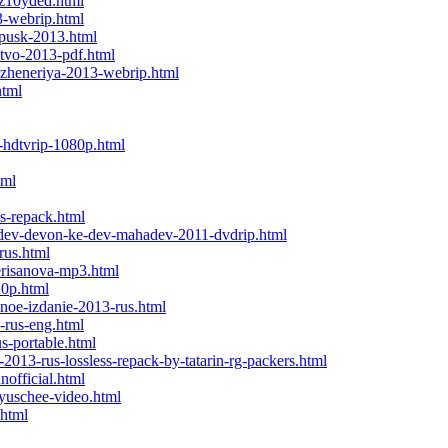
-z10yded.html
3-webrip.html
ypusk-2013.html
stvo-2013-pdf.html
nzheneriya-2013-webrip.html
html
-hdtvrip-1080p.html
tml
us-repack.html
dev-devon-ke-dev-mahadev-2011-dvdrip.html
rus.html
erisanova-mp3.html
20p.html
noe-izdanie-2013-rus.html
-rus-eng.html
s-portable.html
-2013-rus-lossless-repack-by-tatarin-rg-packers.html
nofficial.html
yuschee-video.html
.html