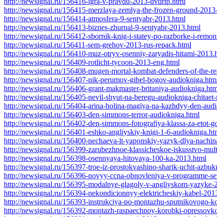
http://newsignal.ru/156416-igra-v-pravdu-2013-dvdrip.html
http://newsignal.ru/156415-merzlaya-zemlya-the-frozen-ground-2013
http://newsignal.ru/156414-atmosfera-9-sentyabr-2013.html
http://newsignal.ru/156413-biznes-zhurnal-9-sentyabr-2013.html
http://newsignal.ru/156412-sbornik-knig-i-statey-po-razborke-i-remon
http://newsignal.ru/156411-sem-grehov-2013-rus-repack.html
http://newsignal.ru/156410-muz-otryv-osenniy-zaryadis-hitami-2013.
http://newsignal.ru/156409-rotlicht-tycoon-2013-eng.html
http://newsignal.ru/156408-mugen-mortal-kombat-defenders-of-the-r
http://newsignal.ru/156407-nik-perumov-gibel-bogov-audiokniga.htm
http://newsignal.ru/156406-grant-makmaster-britaniya-audiokniga.htm
http://newsignal.ru/156405-nevil-shyut-na-beregu-audiokniga-chitaet-
http://newsignal.ru/156404-arina-holina-magiya-na-kazhdyy-den-aud
http://newsignal.ru/156403-den-simmons-terror-audiokniga.html
http://newsignal.ru/156402-den-simmons-fotografiya-klassa-za-etot-g
http://newsignal.ru/156401-eshko-angliyskiy-knigi-1-6-audiokniga.ht
http://newsignal.ru/156400-nechaeva-lt-yaponskiy-yazyk-dlya-nachi
http://newsignal.ru/156399-zarubezhnoe-klassicheskoe-iskusstvo-mul
http://newsignal.ru/156398-osennyaya-hitovaya-100-ka-2013.html
http://newsignal.ru/156397-troe-iz-prostokvashino-sharik-uchit-azbu
http://newsignal.ru/156396-novyy-ccna-obnovleniya-v-programme-sert
http://newsignal.ru/156395-modalnye-glagoly-v-angliyskom-yazyke-
http://newsignal.ru/156394-nekondicionnyy-elektricheskiy-kabel-201
http://newsignal.ru/156393-instrukciya-po-montazhu-sputnikovogo-
http://newsignal.ru/156392-montazh-raspaechnoy-korobki-opressovk