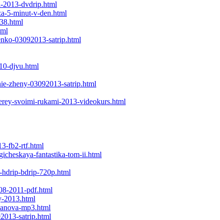
-2013-dvdrip.html
za-5-minut-v-den.html
738.html
tml
penko-03092013-satrip.html
010-djvu.html
hie-zheny-03092013-satrip.html
verey-svoimi-rukami-2013-videokurs.html
3-fb2-rtf.html
icheskaya-fantastika-tom-ii.html
-hdrip-bdrip-720p.html
08-2011-pdf.html
y-2013.html
isanova-mp3.html
2013-satrip.html