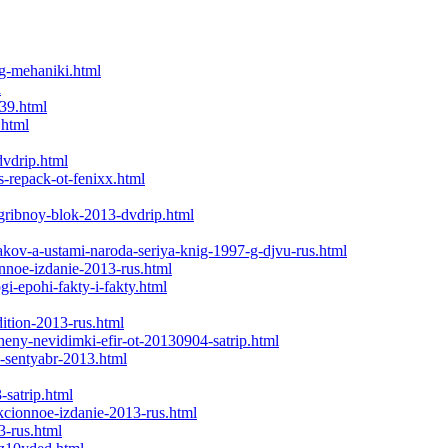
rg-mehaniki.html
l
739.html
.html
dvdrip.html
s-repack-ot-fenixx.html
-gribnoy-blok-2013-dvdrip.html
kov-a-ustami-naroda-seriya-knig-1997-g-djvu-rus.html
onnoe-izdanie-2013-rus.html
i-epohi-fakty-i-fakty.html
dition-2013-rus.html
eny-nevidimki-efir-ot-20130904-satrip.html
-sentyabr-2013.html
-satrip.html
kcionnoe-izdanie-2013-rus.html
3-rus.html