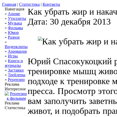
Главная
|
Статистика
|
Контакты
Навигация
Как убрать жир и накач
»
Аниме
»
Утиллиты
Дата: 30 декабря 2013
»
Музыка
»
Фильмы
»
Юмор
»
Разное
»
Видеоклипы
»
Анимация
»
Игры
Юрий Спасокукоцкий р
»
Книги и
журналы
тренировке мышц живо
»
Заставки
»
Трейлеры
подходе к тренировке
»
Рецензии
Реклама
пресса. Просмотр этог
Интересное
вам заполучить заветн
Реклама
Статистика
живот, и подобрать пр