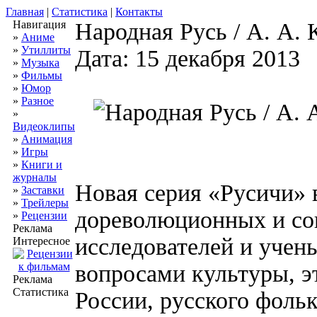
Главная
|
Статистика
|
Контакты
Навигация
Народная Русь / А. А. 
»
Аниме
»
Утиллиты
Дата: 15 декабря 2013
»
Музыка
»
Фильмы
»
Юмор
»
Разное
»
Видеоклипы
»
Анимация
»
Игры
»
Книги и
журналы
Новая серия «Русичи» 
»
Заставки
»
Трейлеры
дореволюционных и с
»
Рецензии
Реклама
исследователей и учен
Интересное
вопросами культуры, э
Реклама
Статистика
России, русского фольк