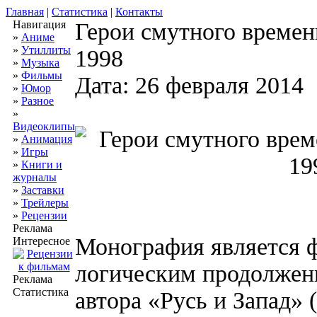
Главная
|
Статистика
|
Контакты
Навигация
Герои смутного времени
»
Аниме
»
Утиллиты
1998
»
Музыка
»
Фильмы
Дата: 26 февраля 2014
»
Юмор
»
Разное
»
Видеоклипы
»
Анимация
»
Игры
»
Книги и
журналы
»
Заставки
»
Трейлеры
»
Рецензии
Реклама
Монография является 
Интересное
логическим продолжен
Реклама
Статистика
автора «Русь и Запад» 