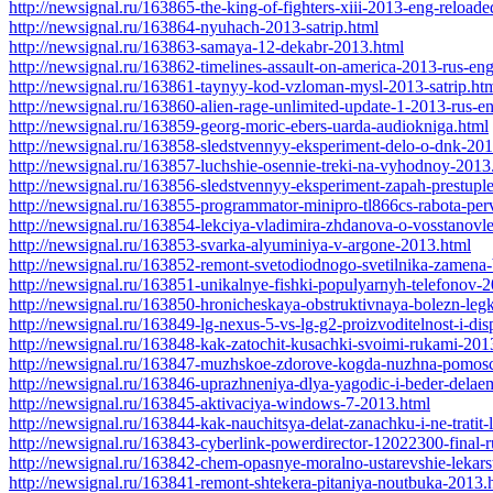
http://newsignal.ru/163865-the-king-of-fighters-xiii-2013-eng-reloade
http://newsignal.ru/163864-nyuhach-2013-satrip.html
http://newsignal.ru/163863-samaya-12-dekabr-2013.html
http://newsignal.ru/163862-timelines-assault-on-america-2013-rus-eng
http://newsignal.ru/163861-taynyy-kod-vzloman-mysl-2013-satrip.ht
http://newsignal.ru/163860-alien-rage-unlimited-update-1-2013-rus-e
http://newsignal.ru/163859-georg-moric-ebers-uarda-audiokniga.html
http://newsignal.ru/163858-sledstvennyy-eksperiment-delo-o-dnk-201
http://newsignal.ru/163857-luchshie-osennie-treki-na-vyhodnoy-2013
http://newsignal.ru/163856-sledstvennyy-eksperiment-zapah-prestuple
http://newsignal.ru/163855-programmator-minipro-tl866cs-rabota-per
http://newsignal.ru/163854-lekciya-vladimira-zhdanova-o-vosstanovl
http://newsignal.ru/163853-svarka-alyuminiya-v-argone-2013.html
http://newsignal.ru/163852-remont-svetodiodnogo-svetilnika-zamena-
http://newsignal.ru/163851-unikalnye-fishki-populyarnyh-telefonov-
http://newsignal.ru/163850-hronicheskaya-obstruktivnaya-bolezn-leg
http://newsignal.ru/163849-lg-nexus-5-vs-lg-g2-proizvoditelnost-i-dis
http://newsignal.ru/163848-kak-zatochit-kusachki-svoimi-rukami-201
http://newsignal.ru/163847-muzhskoe-zdorove-kogda-nuzhna-pomos
http://newsignal.ru/163846-uprazhneniya-dlya-yagodic-i-beder-delae
http://newsignal.ru/163845-aktivaciya-windows-7-2013.html
http://newsignal.ru/163844-kak-nauchitsya-delat-zanachku-i-ne-tratit
http://newsignal.ru/163843-cyberlink-powerdirector-12022300-final-r
http://newsignal.ru/163842-chem-opasnye-moralno-ustarevshie-lekar
http://newsignal.ru/163841-remont-shtekera-pitaniya-noutbuka-2013.