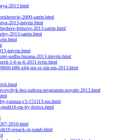
brya-2013.html
rishestvie-2009-satrip.html
stva-2013-iptvrip.html
eslave-fetisove-2013-satrip.html
eley-2013-satrip.html
vrip.html
l
13-iptvrip.html
olet-sudba-burana-2013-iptvrip.html
serii-1-6-iz-6-2011-tvrip.html
39600-h86-x64-sm-xi-xiii-rus-2013.html
dvb.html
ginvovchyk-bez-nabora-programm-noyabr-2013.html
html
e-by-vannza-v3-151113-rus.html
-multi16-rip-by-fenixx.html
l
2007-2010.html
lti10-repack-ot-xatab.html
ml