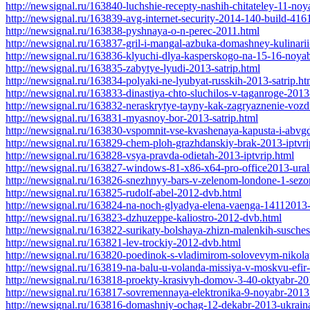
http://newsignal.ru/163840-luchshie-recepty-nashih-chitateley-11-no
http://newsignal.ru/163839-avg-internet-security-2014-140-build-41
http://newsignal.ru/163838-pyshnaya-o-n-perec-2011.html
http://newsignal.ru/163837-gril-i-mangal-azbuka-domashney-kulinari
http://newsignal.ru/163836-klyuchi-dlya-kasperskogo-na-15-16-noya
http://newsignal.ru/163835-zabytye-lyudi-2013-satrip.html
http://newsignal.ru/163834-polyaki-ne-lyubyat-russkih-2013-satrip.ht
http://newsignal.ru/163833-dinastiya-chto-sluchilos-v-taganroge-2013-
http://newsignal.ru/163832-neraskrytye-tayny-kak-zagryaznenie-vozd
http://newsignal.ru/163831-myasnoy-bor-2013-satrip.html
http://newsignal.ru/163830-vspomnit-vse-kvashenaya-kapusta-i-abvg
http://newsignal.ru/163829-chem-ploh-grazhdanskiy-brak-2013-iptvri
http://newsignal.ru/163828-vsya-pravda-odietah-2013-iptvrip.html
http://newsignal.ru/163827-windows-81-x86-x64-pro-office2013-ural
http://newsignal.ru/163826-snezhnyy-bars-v-zelenom-londone-1-sezon
http://newsignal.ru/163825-rudolf-abel-2012-dvb.html
http://newsignal.ru/163824-na-noch-glyadya-elena-vaenga-14112013-
http://newsignal.ru/163823-dzhuzeppe-kaliostro-2012-dvb.html
http://newsignal.ru/163822-surikaty-bolshaya-zhizn-malenkih-susches
http://newsignal.ru/163821-lev-trockiy-2012-dvb.html
http://newsignal.ru/163820-poedinok-s-vladimirom-solovevym-nikolay
http://newsignal.ru/163819-na-balu-u-volanda-missiya-v-moskvu-efir
http://newsignal.ru/163818-proekty-krasivyh-domov-3-40-oktyabr-20
http://newsignal.ru/163817-sovremennaya-elektronika-9-noyabr-2013
http://newsignal.ru/163816-domashniy-ochag-12-dekabr-2013-ukrain