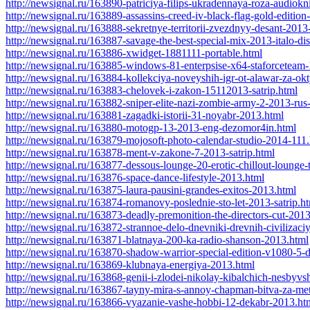
http://newsignal.ru/163890-patriciya-filips-ukradennaya-roza-audiokn
http://newsignal.ru/163889-assassins-creed-iv-black-flag-gold-editio
http://newsignal.ru/163888-sekretnye-territorii-zvezdnyy-desant-2013-
http://newsignal.ru/163887-savage-the-best-special-mix-2013-italo-d
http://newsignal.ru/163886-xwidget-1881111-portable.html
http://newsignal.ru/163885-windows-81-enterpsise-x64-staforceteam
http://newsignal.ru/163884-kollekciya-noveyshih-igr-ot-alawar-za-ok
http://newsignal.ru/163883-chelovek-i-zakon-15112013-satrip.html
http://newsignal.ru/163882-sniper-elite-nazi-zombie-army-2-2013-rus
http://newsignal.ru/163881-zagadki-istorii-31-noyabr-2013.html
http://newsignal.ru/163880-motogp-13-2013-eng-dezomor4in.html
http://newsignal.ru/163879-mojosoft-photo-calendar-studio-2014-111
http://newsignal.ru/163878-ment-v-zakone-7-2013-satrip.html
http://newsignal.ru/163877-dessous-lounge-20-erotic-chillout-lounge
http://newsignal.ru/163876-space-dance-lifestyle-2013.html
http://newsignal.ru/163875-laura-pausini-grandes-exitos-2013.html
http://newsignal.ru/163874-romanovy-poslednie-sto-let-2013-satrip.h
http://newsignal.ru/163873-deadly-premonition-the-directors-cut-20
http://newsignal.ru/163872-strannoe-delo-dnevniki-drevnih-civilizaci
http://newsignal.ru/163871-blatnaya-200-ka-radio-shanson-2013.html
http://newsignal.ru/163870-shadow-warrior-special-edition-v1080-5-
http://newsignal.ru/163869-klubnaya-energiya-2013.html
http://newsignal.ru/163868-genii-i-zlodei-nikolay-kibalchich-nesbyvs
http://newsignal.ru/163867-tayny-mira-s-annoy-chapman-bitva-za-met
http://newsignal.ru/163866-vyazanie-vashe-hobbi-12-dekabr-2013.ht