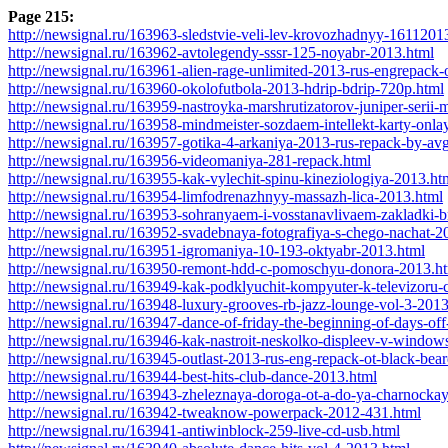
Page 215:
http://newsignal.ru/163963-sledstvie-veli-lev-krovozhadnyy-16112013
http://newsignal.ru/163962-avtolegendy-sssr-125-noyabr-2013.html
http://newsignal.ru/163961-alien-rage-unlimited-2013-rus-engrepack-o
http://newsignal.ru/163960-okolofutbola-2013-hdrip-bdrip-720p.html
http://newsignal.ru/163959-nastroyka-marshrutizatorov-juniper-serii
http://newsignal.ru/163958-mindmeister-sozdaem-intellekt-karty-onl
http://newsignal.ru/163957-gotika-4-arkaniya-2013-rus-repack-by-av
http://newsignal.ru/163956-videomaniya-281-repack.html
http://newsignal.ru/163955-kak-vylechit-spinu-kineziologiya-2013.ht
http://newsignal.ru/163954-limfodrenazhnyy-massazh-lica-2013.html
http://newsignal.ru/163953-sohranyaem-i-vosstanavlivaem-zakladki-b
http://newsignal.ru/163952-svadebnaya-fotografiya-s-chego-nachat-2
http://newsignal.ru/163951-igromaniya-10-193-oktyabr-2013.html
http://newsignal.ru/163950-remont-hdd-c-pomoschyu-donora-2013.h
http://newsignal.ru/163949-kak-podklyuchit-kompyuter-k-televizoru
http://newsignal.ru/163948-luxury-grooves-rb-jazz-lounge-vol-3-201
http://newsignal.ru/163947-dance-of-friday-the-beginning-of-days-of
http://newsignal.ru/163946-kak-nastroit-neskolko-displeev-v-window
http://newsignal.ru/163945-outlast-2013-rus-eng-repack-ot-black-bea
http://newsignal.ru/163944-best-hits-club-dance-2013.html
http://newsignal.ru/163943-zheleznaya-doroga-ot-a-do-ya-charnockay
http://newsignal.ru/163942-tweaknow-powerpack-2012-431.html
http://newsignal.ru/163941-antiwinblock-259-live-cd-usb.html