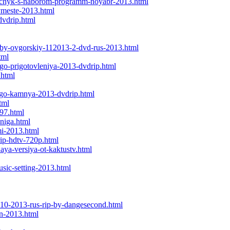
ovchyk-s-naborom-programm-noyabr-2013.html
vmeste-2013.html
dvdrip.html
-by-ovgorskiy-112013-2-dvd-rus-2013.html
tml
go-prigotovleniya-2013-dvdrip.html
.html
nogo-kamnya-2013-dvdrip.html
tml
797.html
niga.html
mi-2013.html
rip-hdtv-720p.html
aya-versiya-ot-kaktustv.html
usic-setting-2013.html
n-10-2013-rus-rip-by-dangesecond.html
on-2013.html