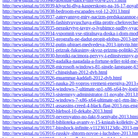
http://newsignal.ru/163940-absolute-dance-hits-vol-4-2013.html
http://newsignal.ru/163939-klyuchi-dlya-kasperskogo-na-16-17-noya
http://newsignal.ru/163938-bedroom-escapades-vol-12-2013.html
http://newsignal.ru/163937-zateryannye-miry-nacizm-predskazannoe-p
http://newsignal.ru/163936-fashistvuyuschaya-elita-protiv-cheloveche
http://newsignal.ru/163935-neraskrytye-tayny-o-lyubimce-sudby-vyach
http://newsignal.ru/163934-vspomnit-vse-stiralnaya-doska-i-dom-mod
http://newsignal.ru/163933-geografu-ne-dadut-propit-globus-2013-ipt
http://newsignal.ru/163932-putin-ubiraet-medvedeva-2013-iptvrip.htm
http://newsignal.ru/163931-prizrak-fukusimy-skvoz-prizmu-politiki-20
http://newsignal.ru/163930-hroniki-racimora-pervyy-i-edinstvennyy-p
http://newsignal.ru/163929-gadalka-nagadala-a-fortune-teller-told-me-
http://newsignal.ru/163928-microsoft-windows-81-single-language-6
http://newsignal.ru/163927-chingishan-2012-dvb.html
http://newsignal.ru/163926-muammar-kaddafi-2012-dvb.html
http://newsignal.ru/163925-nauka-20-vopros-vremeni-energiya-2013-
http://newsignal.ru/163924-windows-7-ultimate-sp1-x86-x64-by-lo
http://newsignal.ru/163923-sistemnyy-administrator-11-noyabr-2013.
http://newsignal.ru/163922-windows-7-x86-x64-ultimate-sp1-rtm-lit
http://newsignal.ru/163921-assassins-creed-4-black-flag-2013-rus-eng
http://newsignal.ru/163920-hlebsol-10-dekabr-2013.html
http://newsignal.ru/163919-neveroyatno-no-fakt-9-sentyabr-2013.htm
http://newsignal.ru/163918-biblioteka-avanty-v-15-knigah-kollektiv-
http://newsignal.ru/163917-bioshock-infinite-v112363123dlc-2013-mu
http://newsignal.ru/163916-russkiy-shtorm-novoe-i-luchshee-2013.ht