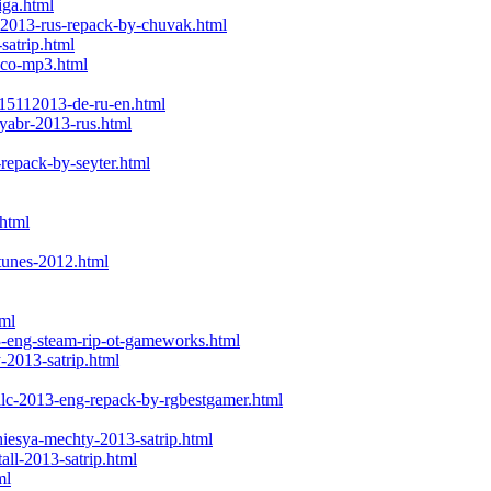
iga.html
n-2013-rus-repack-by-chuvak.html
satrip.html
isco-mp3.html
-15112013-de-ru-en.html
tyabr-2013-rus.html
-repack-by-seyter.html
.html
-tunes-2012.html
tml
13-eng-steam-rip-ot-gameworks.html
y-2013-satrip.html
dlc-2013-eng-repack-by-rgbestgamer.html
hiesya-mechty-2013-satrip.html
all-2013-satrip.html
ml