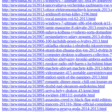
http://newsignal.ru/163915-windows-7-ultimate-sp1-x64-by-loginv
http://newsignal.ru/163914-tancevalnaya-vecherinka-zazhigaem-vse-
http://newsignal.ru/163913-obzor-elektromontazhnyh-koronok-2013-
http://newsignal.ru/163912-gridinsoft-trojan-killer-2196.html
http://newsignal.ru/163911-vocal-passion-vol-62-2013.html
http://newsignal.ru/163910-windows-7-ultimate-x86-x64-nbook-ie11
http://newsignal.ru/163909-jamie-magazine-8-oktyabr-2013-rossiya.h
http://newsignal.ru/163908-suhaya-kolbasa-vysshego-sorta-domashne
http://newsignal.ru/163907-nestandartnye-udary-nogami-2013-dvdrip
http://newsignal.ru/163906-100-luchshih-pesen-o-lyubvi-2013.html
http://newsignal.ru/163905-ukladka-okraska-i-obrabotki-iskusstven
http://newsignal.ru/163904-strasti-don-zhuana-don-jon-2013-dvdrip.h
http://newsignal.ru/163903-computer-desktop-wallpapers-collection-
http://newsignal.ru/163902-rodzher-zhelyazny-hroniki-ambera-audiok
http://newsignal.ru/163901-russkoe-radio-otdyhaem-s-luchshimi-hita
http://newsignal.ru/163900-machete-ubivaet-machete-kills-2013-hdtv
http://newsignal.ru/163899-videomaster-415-portable-zaregistrirovann
http://newsignal.ru/163898-midori-spirit-of-the-panpipes-2013.html
http://newsignal.ru/163897-romantic-dinner-music-chill-out-lounge-m
http://newsignal.ru/163896-dozhd-nad-okeanom-audiokniga.html
http://newsignal.ru/163895-seriya-belyy-drakon-43-knigi.html
http://newsignal.ru/163894-xwidget-1881111-portable.html
http://newsignal.ru/163893-assassins-creed-iv-black-flag-gold-editio
http://newsignal.ru/163892-trancern-201316-3lime-official-compilati
http://newsignal.ru/163891-blatnaya-pesnya-goda-2014-2013.html