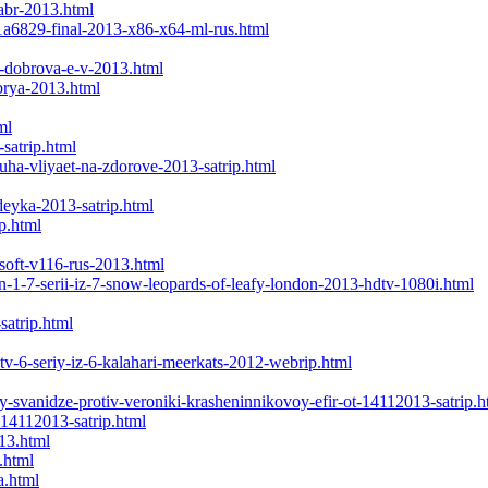
yabr-2013.html
61a6829-final-2013-x86-x64-ml-rus.html
i-dobrova-e-v-2013.html
brya-2013.html
ml
satrip.html
uha-vliyaet-na-zdorove-2013-satrip.html
deyka-2013-satrip.html
p.html
soft-v116-rus-2013.html
-1-7-serii-iz-7-snow-leopards-of-leafy-london-2013-hdtv-1080i.html
satrip.html
tv-6-seriy-iz-6-kalahari-meerkats-2012-webrip.html
-svanidze-protiv-veroniki-krasheninnikovoy-efir-ot-14112013-satrip.h
-14112013-satrip.html
13.html
.html
a.html