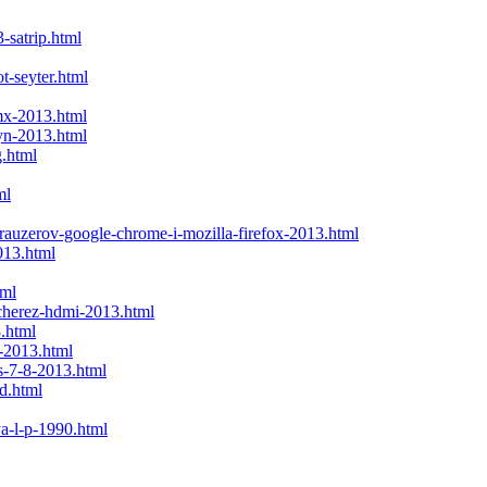
-satrip.html
t-seyter.html
-mx-2013.html
ayn-2013.html
g.html
ml
rauzerov-google-chrome-i-mozilla-firefox-2013.html
013.html
tml
-cherez-hdmi-2013.html
3.html
f-2013.html
s-7-8-2013.html
rd.html
a-l-p-1990.html