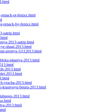
d.html
-repack-ot-fenixx.html
ml
ng-repack-by-fenixx.html
3-satrip.html
.html
niya-2013-satrip.html
vye-shagi-2013.html
enii-zreniya-11112013.html
bloka-pitaniya-2013.html
2013.html
kih-2013.html
plei-2013.html
3.html
ch-vracha-2013.html
m-krasivuyu-figuru-2013.html
-lishnego-2013.html
us.html
stva-2013.html
html