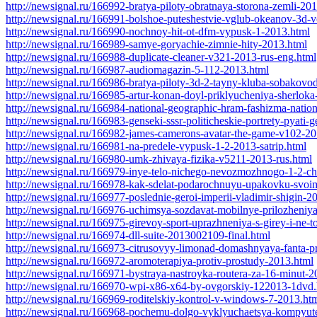
http://newsignal.ru/166992-bratya-piloty-obratnaya-storona-zemli-20
http://newsignal.ru/166991-bolshoe-puteshestvie-vglub-okeanov-3d-v
http://newsignal.ru/166990-nochnoy-hit-ot-dfm-vypusk-1-2013.html
http://newsignal.ru/166989-samye-goryachie-zimnie-hity-2013.html
http://newsignal.ru/166988-duplicate-cleaner-v321-2013-rus-eng.html
http://newsignal.ru/166987-audiomagazin-5-112-2013.html
http://newsignal.ru/166986-bratya-piloty-3d-2-tayny-kluba-sobakov
http://newsignal.ru/166985-artur-konan-doyl-priklyucheniya-sherloka
http://newsignal.ru/166984-national-geographic-hram-fashizma-nati
http://newsignal.ru/166983-genseki-sssr-politicheskie-portrety-pyati-
http://newsignal.ru/166982-james-camerons-avatar-the-game-v102-20
http://newsignal.ru/166981-na-predele-vypusk-1-2-2013-satrip.html
http://newsignal.ru/166980-umk-zhivaya-fizika-v5211-2013-rus.html
http://newsignal.ru/166979-inye-telo-nichego-nevozmozhnogo-1-2-cha
http://newsignal.ru/166978-kak-sdelat-podarochnuyu-upakovku-svoi
http://newsignal.ru/166977-poslednie-geroi-imperii-vladimir-shigin-2
http://newsignal.ru/166976-uchimsya-sozdavat-mobilnye-prilozheni
http://newsignal.ru/166975-girevoy-sport-uprazhneniya-s-girey-i-ne-
http://newsignal.ru/166974-dll-suite-2013002109-final.html
http://newsignal.ru/166973-citrusovyy-limonad-domashnyaya-fanta-p
http://newsignal.ru/166972-aromoterapiya-protiv-prostudy-2013.html
http://newsignal.ru/166971-bystraya-nastroyka-routera-za-16-minut-2
http://newsignal.ru/166970-wpi-x86-x64-by-ovgorskiy-122013-1dvd.
http://newsignal.ru/166969-roditelskiy-kontrol-v-windows-7-2013.ht
http://newsignal.ru/166968-pochemu-dolgo-vyklyuchaetsya-kompyut