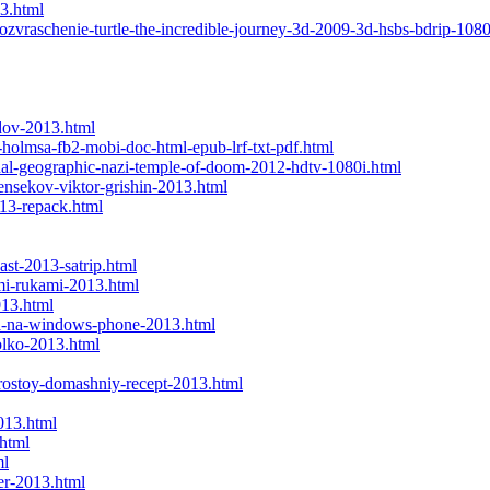
13.html
ozvraschenie-turtle-the-incredible-journey-3d-2009-3d-hsbs-bdrip-108
odov-2013.html
-holmsa-fb2-mobi-doc-html-epub-lrf-txt-pdf.html
onal-geographic-nazi-temple-of-doom-2012-hdtv-1080i.html
gensekov-viktor-grishin-2013.html
13-repack.html
st-2013-satrip.html
mi-rukami-2013.html
013.html
ya-na-windows-phone-2013.html
tolko-2013.html
rostoy-domashniy-recept-2013.html
013.html
html
ml
er-2013.html