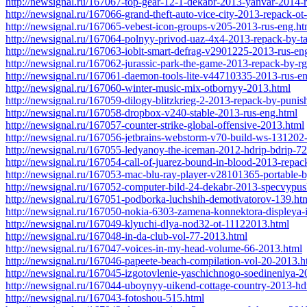
http://newsignal.ru/167067-top-gear-12-1-dekabr-2013-yanvar-2014-r
http://newsignal.ru/167066-grand-theft-auto-vice-city-2013-repack-ot-
http://newsignal.ru/167065-vebest-icon-groups-v205-2013-rus-eng.ht
http://newsignal.ru/167064-polnyy-privod-uaz-4x4-2013-repack-by-t
http://newsignal.ru/167063-iobit-smart-defrag-v2901225-2013-rus-en
http://newsignal.ru/167062-jurassic-park-the-game-2013-repack-by-r
http://newsignal.ru/167061-daemon-tools-lite-v44710335-2013-rus-e
http://newsignal.ru/167060-winter-music-mix-otbornyy-2013.html
http://newsignal.ru/167059-dilogy-blitzkrieg-2-2013-repack-by-punis
http://newsignal.ru/167058-dropbox-v240-stable-2013-rus-eng.html
http://newsignal.ru/167057-counter-strike-global-offensive-2013.html
http://newsignal.ru/167056-jetbrains-webstorm-v70-build-ws-131202
http://newsignal.ru/167055-ledyanoy-the-iceman-2012-hdrip-bdrip-7
http://newsignal.ru/167054-call-of-juarez-bound-in-blood-2013-repac
http://newsignal.ru/167053-mac-blu-ray-player-v28101365-portable-b
http://newsignal.ru/167052-computer-bild-24-dekabr-2013-specvypus
http://newsignal.ru/167051-podborka-luchshih-demotivatorov-139.ht
http://newsignal.ru/167050-nokia-6303-zamena-konnektora-displeya-
http://newsignal.ru/167049-klyuchi-dlya-nod32-ot-11122013.html
http://newsignal.ru/167048-in-da-club-vol-77-2013.html
http://newsignal.ru/167047-voices-in-my-head-volume-66-2013.html
http://newsignal.ru/167046-papeete-beach-compilation-vol-20-2013.h
http://newsignal.ru/167045-izgotovlenie-yaschichnogo-soedineniya-2
http://newsignal.ru/167044-uboynyy-uikend-cottage-country-2013-hd
http://newsignal.ru/167043-fotoshou-515.html