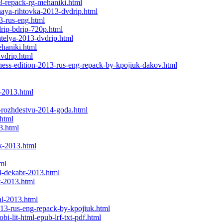
13-repack-rg-mehaniki.html
naya-rihtovka-2013-dvdrip.html
3-rus-eng.html
drip-bdrip-720p.html
atelya-2013-dvdrip.html
ehaniki.html
dvdrip.html
iness-edition-2013-rus-eng-repack-by-kpojiuk-dakov.html
-2013.html
-rozhdestvu-2014-goda.html
.html
3.html
k-2013.html
ml
4-dekabr-2013.html
t-2013.html
al-2013.html
13-rus-eng-repack-by-kpojiuk.html
i-lit-html-epub-lrf-txt-pdf.html