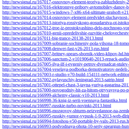
http://newsignal.ru/167017-osnovnoy-element-teoriya-zabluzhdeniy-2
http://newsignal.ru/167016-elektronnye-pribory-avtomobiley-danov-
http://newsignal.ru/167015-windows-7-x86-x64-ultimate-uralsoft-v2
http://newsignal.ru/167014-osnovnoy-element-predvidet-sluchaynost-
http://newsignal.ru/167013-istoriya-rossiyskogo-gosudarstva-ot-ist
http://newsignal.ru/167012-troe-iz-prostokvashino-delo-nochnogo-vo
http://newsignal.ru/167010-genii-opredelivshie-razvitie-chelovechestv
http://newsignal.ru/167011-big-trance-20138-2013.html
http://newsignal.ru/167009-sobranie-sochineniy-pola-vilsona-18-tomo
http://newsignal.ru/167008-denwer-fast-v26-2013-rus.html
http://newsignal.ru/167007-britney-spears-sbornik-video-klipov-hd.ht
http://newsignal.ru/167006-sanctum-2-v10190640-2013-repack-audio
http://newsignal.ru/167005-ilya-ilf-i-evgeniy-petrov-dvenadcat-stulev
http://newsignal.ru/167004-veselaya-podborka-demotivatorov-nedeli
http://newsignal.ru/167003-r-studio-v70-build-154111-network-editi
http://newsignal.ru/167002-pylayuschiy-leningrad-2013-satrip.html
http://newsignal.ru/167001-ottepel-chast-3-tayna-yuriya-gagarina-201
http://newsignal.ru/167000-novogodniy-hit-za-hitom-otryvaysya-po-
http://newsignal.ru/166999-alchemy-classic-v10-2013.html
http://newsignal.ru/166998-36-knig-iz-serii-voennaya-fantastika.html
http://newsignal.ru/166997-russkie-turbo-novinki-2013.html
http://newsignal.ru/166996-mozgovoy-shturm-neizvedannoe-na-zemle
http://newsignal.ru/166995-russkiy-yumor-vypusk-1-9-2013-web-dlri
http://newsignal.ru/166994-fotoshou-v50-portable-by-valx-2013-rus.
http://newsignal.ru/166993-podvodnaya-ohota-10-seriy-speargun-hun