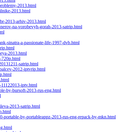
013.html
-problemy-2013.html
ilnike-2013.html
abr-2013-arhiv-2013.html
onerov-na-vorobevyh-gorah-2013-satrip.html
tml
ank-sinatra-a-passionate-life-1997-dvb.html
rip.html
brya-2013.html
p-720p.html
-20131211-satrip.html
palcev-2012-iptvrip.html
p.html
.html
o-11122013-iptv.html
ble-by-bursoft-2013-rus-eng.html
l
ileva-2013-satrip.html
p.html
00-portable-by-portableappz-2013-rus-eng-repack-by-mkn.html
g.html