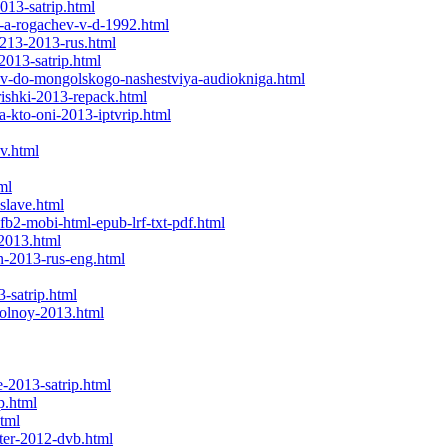
013-satrip.html
b-a-rogachev-v-d-1992.html
1213-2013-rus.html
2013-satrip.html
okov-do-mongolskogo-nashestviya-audiokniga.html
rishki-2013-repack.html
a-kto-oni-2013-iptvrip.html
v.html
ml
slave.html
-fb2-mobi-html-epub-lrf-txt-pdf.html
-2013.html
on-2013-rus-eng.html
3-satrip.html
polnoy-2013.html
-2013-satrip.html
p.html
html
ter-2012-dvb.html