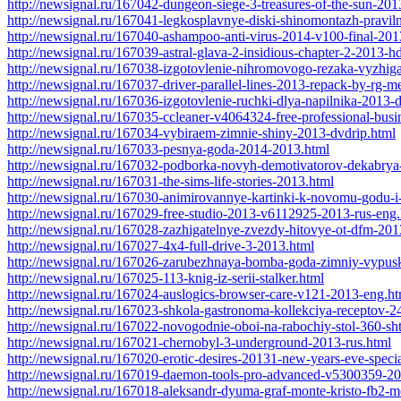
http://newsignal.ru/167042-dungeon-siege-3-treasures-of-the-sun-20
http://newsignal.ru/167041-legkosplavnye-diski-shinomontazh-pravil
http://newsignal.ru/167040-ashampoo-anti-virus-2014-v100-final-201
http://newsignal.ru/167039-astral-glava-2-insidious-chapter-2-2013-h
http://newsignal.ru/167038-izgotovlenie-nihromovogo-rezaka-vyzhig
http://newsignal.ru/167037-driver-parallel-lines-2013-repack-by-rg-m
http://newsignal.ru/167036-izgotovlenie-ruchki-dlya-napilnika-2013-
http://newsignal.ru/167035-ccleaner-v4064324-free-professional-bus
http://newsignal.ru/167034-vybiraem-zimnie-shiny-2013-dvdrip.html
http://newsignal.ru/167033-pesnya-goda-2014-2013.html
http://newsignal.ru/167032-podborka-novyh-demotivatorov-dekabrya
http://newsignal.ru/167031-the-sims-life-stories-2013.html
http://newsignal.ru/167030-animirovannye-kartinki-k-novomu-godu-i
http://newsignal.ru/167029-free-studio-2013-v6112925-2013-rus-eng
http://newsignal.ru/167028-zazhigatelnye-zvezdy-hitovye-ot-dfm-201
http://newsignal.ru/167027-4x4-full-drive-3-2013.html
http://newsignal.ru/167026-zarubezhnaya-bomba-goda-zimniy-vypus
http://newsignal.ru/167025-113-knig-iz-serii-stalker.html
http://newsignal.ru/167024-auslogics-browser-care-v121-2013-eng.ht
http://newsignal.ru/167023-shkola-gastronoma-kollekciya-receptov-2
http://newsignal.ru/167022-novogodnie-oboi-na-rabochiy-stol-360-sh
http://newsignal.ru/167021-chernobyl-3-underground-2013-rus.html
http://newsignal.ru/167020-erotic-desires-20131-new-years-eve-speci
http://newsignal.ru/167019-daemon-tools-pro-advanced-v5300359-20
http://newsignal.ru/167018-aleksandr-dyuma-graf-monte-kristo-fb2-mob