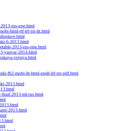
-2013-rus-eng.html
i-html-rtf-lrf-txt-lit.html
dioslave.html
nki-6-2013.html
ortable-2013-rus-eng.html
13-yanvar-2014.html
usskaya-versiya.html
nki-fb2-mobi-lit-html-epub-lrf-txt-pdf.html
hki-2013.html
013.html
-final-2013-ml-rus.html
tml
-2013.html
ukami-2013.html
html
13.html
tml