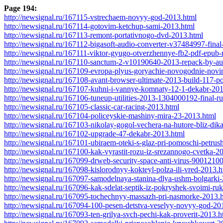
Page 194:
http://newsignal.ru/167115-vstrechaem-novyy-god-2013.html
http://newsignal.ru/167114-gotovim-ketchup-sami-2013.html
http://newsignal.ru/167113-remont-portativnogo-dvd-2013.html
http://newsignal.ru/167112-bigasoft-audio-converter-v37484997-final
http://newsignal.ru/167111-viktor-gyugo-otverzhennye-fb2-pdf-epub-mob
http://newsignal.ru/167110-sanctum-2-v10190640-2013-repack-by-au
http://newsignal.ru/167109-evropa-plyus-goryachie-novogodnie-novi
http://newsignal.ru/167108-avant-browser-ultimate-2013-build-117-p
http://newsignal.ru/167107-kuhni-i-vannye-komnaty-12-1-dekabr-20
http://newsignal.ru/167106-tuneup-utilities-2013-1304000192-final-r
http://newsignal.ru/167105-classic-car-racing-2013.html
http://newsignal.ru/167104-policeyskie-mashiny-mira-23-2013.html
http://newsignal.ru/167103-nikolay-gogol-vechera-na-hutore-bliz-dika
http://newsignal.ru/167102-upgrade-47-dekabr-2013.html
http://newsignal.ru/167101-ubiraem-oteki-s-glaz-pri-pomoschi-petrus
http://newsignal.ru/167100-kak-vyrastit-rozu-iz-srezannogo-cvetka-2
http://newsignal.ru/167099-drweb-security-space-anti-virus-90012100
http://newsignal.ru/167098-kislorodnyy-kokteyl-polza-ili-vred-2013.h
http://newsignal.ru/167097-samodelnaya-stanina-dlya-ushm-bolgarki
http://newsignal.ru/167096-kak-sdelat-septik-iz-pokryshek-svoimi-r
http://newsignal.ru/167095-tochechnyy-massazh-pri-nasmorke-2013.
http://newsignal.ru/167094-100-pesen-detstva-veselyy-novyy-god-20
http://newsignal.ru/167093-ten-grilya-svch-pechi-kak-proverit-2013.h