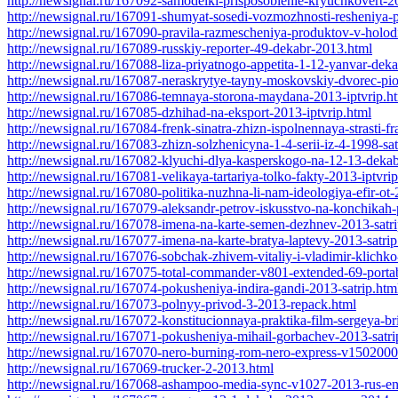
http://newsignal.ru/167092-samodelki-prisposoblenie-kryuchkovert-2
http://newsignal.ru/167091-shumyat-sosedi-vozmozhnosti-resheniya
http://newsignal.ru/167090-pravila-razmescheniya-produktov-v-holod
http://newsignal.ru/167089-russkiy-reporter-49-dekabr-2013.html
http://newsignal.ru/167088-liza-priyatnogo-appetita-1-12-yanvar-dek
http://newsignal.ru/167087-neraskrytye-tayny-moskovskiy-dvorec-pi
http://newsignal.ru/167086-temnaya-storona-maydana-2013-iptvrip.h
http://newsignal.ru/167085-dzhihad-na-eksport-2013-iptvrip.html
http://newsignal.ru/167084-frenk-sinatra-zhizn-ispolnennaya-strasti-fr
http://newsignal.ru/167083-zhizn-solzhenicyna-1-4-serii-iz-4-1998-sat
http://newsignal.ru/167082-klyuchi-dlya-kasperskogo-na-12-13-deka
http://newsignal.ru/167081-velikaya-tartariya-tolko-fakty-2013-iptvri
http://newsignal.ru/167080-politika-nuzhna-li-nam-ideologiya-efir-ot
http://newsignal.ru/167079-aleksandr-petrov-iskusstvo-na-konchikah-
http://newsignal.ru/167078-imena-na-karte-semen-dezhnev-2013-satri
http://newsignal.ru/167077-imena-na-karte-bratya-laptevy-2013-satrip
http://newsignal.ru/167076-sobchak-zhivem-vitaliy-i-vladimir-klichk
http://newsignal.ru/167075-total-commander-v801-extended-69-porta
http://newsignal.ru/167074-pokusheniya-indira-gandi-2013-satrip.htm
http://newsignal.ru/167073-polnyy-privod-3-2013-repack.html
http://newsignal.ru/167072-konstitucionnaya-praktika-film-sergeya-br
http://newsignal.ru/167071-pokusheniya-mihail-gorbachev-2013-satri
http://newsignal.ru/167070-nero-burning-rom-nero-express-v150200
http://newsignal.ru/167069-trucker-2-2013.html
http://newsignal.ru/167068-ashampoo-media-sync-v1027-2013-rus-en