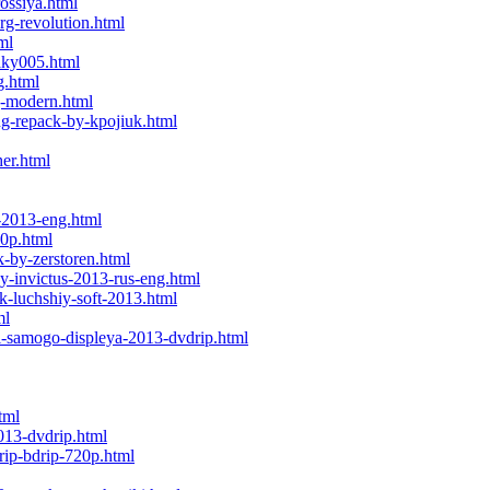
ossiya.html
rg-revolution.html
ml
aky005.html
g.html
g-modern.html
ng-repack-by-kpojiuk.html
her.html
-2013-eng.html
20p.html
k-by-zerstoren.html
y-invictus-2013-rus-eng.html
k-luchshiy-soft-2013.html
ml
i-samogo-displeya-2013-dvdrip.html
tml
013-dvdrip.html
rip-bdrip-720p.html