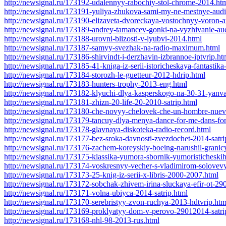
http://newsignal.ru/173192-udalennyy-rabochiy-stol-chrome-2014.ht
http://newsignal.ru/173191-yuliya-zhukova-sami-my-ne-mestnye-aud
http://newsignal.ru/173190-elizaveta-dvoreckaya-vostochnyy-voron-
http://newsignal.ru/173189-andrey-tamancev-gonki-na-vyzhivanie-au
http://newsignal.ru/173188-urovni-blizosti-v-lyubvi-2014.html
http://newsignal.ru/173187-samyy-svezhak-na-radio-maximum.html
http://newsignal.ru/173186-shirvindt-i-derzhavin-izbrannoe-iptvrip.ht
http://newsignal.ru/173185-41-kniga-iz-serii-istoricheskaya-fantastik
http://newsignal.ru/173184-storozh-le-guetteur-2012-hdrip.html
http://newsignal.ru/173183-hunters-trophy-2013-eng.html
http://newsignal.ru/173182-klyuchi-dlya-kasperskogo-na-30-31-yanv
http://newsignal.ru/173181-zhizn-20-life-20-2010-satrip.html
http://newsignal.ru/173180-che-novyy-chelovek-che-un-hombre-nuev
http://newsignal.ru/173179-tancuy-dlya-menya-dance-for-me-dans-fo
http://newsignal.ru/173178-glavnaya-diskoteka-radio-record.html
http://newsignal.ru/173177-bez-sroka-davnosti-zvezdochet-2014-satri
http://newsignal.ru/173176-zachem-koreyskiy-boeing-narushil-granicy
http://newsignal.ru/173175-klassika-yumora-sbornik-yumoristicheski
http://newsignal.ru/173174-voskresnyy-vecher-s-vladimirom-solov
http://newsignal.ru/173173-25-knig-iz-serii-x-libris-2000-2007.html
http://newsignal.ru/173172-sobchak-zhivem-irina-sluckaya-efir-ot-29
http://newsignal.ru/173171-volna-ubiyca-2014-satrip.html
http://newsignal.ru/173170-serebristyy-zvon-ruchya-2013-hdtvrip.htm
http://newsignal.ru/173169-proklyatyy-dom-v-perovo-29012014-satri
http://newsignal.ru/173168-nhl-98-2013-rus.html