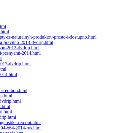
html
.html
epty-iz-naturalnyh-produktov-prosto-i-dostupno.html
ta-pravilno-2013-dvdrip.html
son-2012-dvdrip.html
mi-pesnyami-2014.html
ml
2013-dvdrip.html
html
2014.html
me-edition.html
ip.html
dvdrip.html
4.html
al.html
drip.html
agnostika-remont.html
v04-x64-2014-rus.html