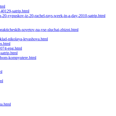
tml
40129-satrip.html
n-20-vypuskov-iz-20-rachel-rays-week-in-a-day-2010-satrip.html
akticheskih-sovetov-na-vse-sluchai-zhizni.html
klad-nikolaya-levashova.html
us.html
1074-eng.html
satrip.html
yubom-kompyutere.html
ml
ml
ga.html