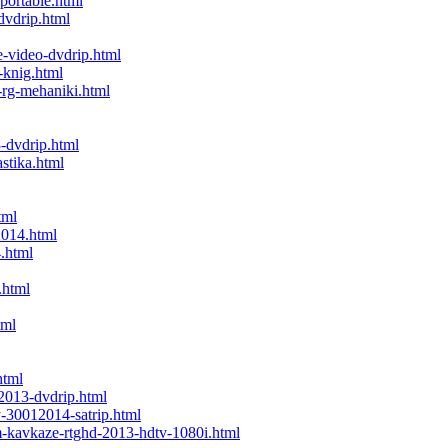
portable.html
dvdrip.html
-video-dvdrip.html
-knig.html
-rg-mehaniki.html
-dvdrip.html
astika.html
tml
2014.html
4.html
.html
tml
html
-2013-dvdrip.html
y-30012014-satrip.html
m-kavkaze-rtghd-2013-hdtv-1080i.html