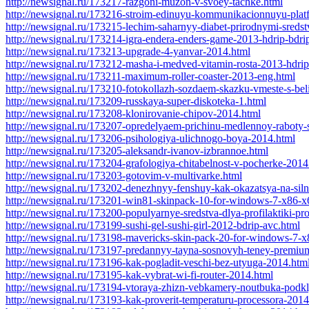
http://newsignal.ru/173217-razgoni-muzon-v-svoey-tachke.html
http://newsignal.ru/173216-stroim-edinuyu-kommunikacionnuyu-plat
http://newsignal.ru/173215-lechim-saharnyy-diabet-prirodnymi-sreds
http://newsignal.ru/173214-igra-endera-enders-game-2013-hdrip-bdri
http://newsignal.ru/173213-upgrade-4-yanvar-2014.html
http://newsignal.ru/173212-masha-i-medved-vitamin-rosta-2013-hdrip
http://newsignal.ru/173211-maximum-roller-coaster-2013-eng.html
http://newsignal.ru/173210-fotokollazh-sozdaem-skazku-vmeste-s-be
http://newsignal.ru/173209-russkaya-super-diskoteka-1.html
http://newsignal.ru/173208-klonirovanie-chipov-2014.html
http://newsignal.ru/173207-opredelyaem-prichinu-medlennoy-raboty-s
http://newsignal.ru/173206-psihologiya-ulichnogo-boya-2014.html
http://newsignal.ru/173205-aleksandr-ivanov-izbrannoe.html
http://newsignal.ru/173204-grafologiya-chitabelnost-v-pocherke-2014
http://newsignal.ru/173203-gotovim-v-multivarke.html
http://newsignal.ru/173202-denezhnyy-fenshuy-kak-okazatsya-na-sil
http://newsignal.ru/173201-win81-skinpack-10-for-windows-7-x86-x
http://newsignal.ru/173200-populyarnye-sredstva-dlya-profilaktiki-p
http://newsignal.ru/173199-sushi-gel-sushi-girl-2012-bdrip-avc.html
http://newsignal.ru/173198-mavericks-skin-pack-20-for-windows-7-x
http://newsignal.ru/173197-predannyy-tayna-sosnovyh-teney-premium
http://newsignal.ru/173196-kak-pogladit-veschi-bez-utyuga-2014.htm
http://newsignal.ru/173195-kak-vybrat-wi-fi-router-2014.html
http://newsignal.ru/173194-vtoraya-zhizn-vebkamery-noutbuka-pod
http://newsignal.ru/173193-kak-proverit-temperaturu-processora-2014