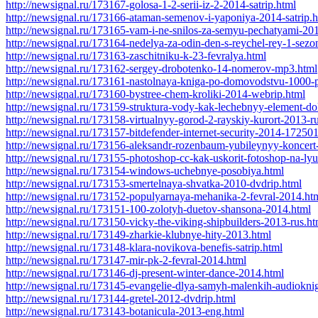
http://newsignal.ru/173167-golosa-1-2-serii-iz-2-2014-satrip.html
http://newsignal.ru/173166-ataman-semenov-i-yaponiya-2014-satrip.h
http://newsignal.ru/173165-vam-i-ne-snilos-za-semyu-pechatyami-201
http://newsignal.ru/173164-nedelya-za-odin-den-s-reychel-rey-1-sezo
http://newsignal.ru/173163-zaschitniku-k-23-fevralya.html
http://newsignal.ru/173162-sergey-drobotenko-14-nomerov-mp3.html
http://newsignal.ru/173161-nastolnaya-kniga-po-domovodstvu-1000-pr
http://newsignal.ru/173160-bystree-chem-kroliki-2014-webrip.html
http://newsignal.ru/173159-struktura-vody-kak-lechebnyy-element-do
http://newsignal.ru/173158-virtualnyy-gorod-2-rayskiy-kurort-2013-r
http://newsignal.ru/173157-bitdefender-internet-security-2014-17250
http://newsignal.ru/173156-aleksandr-rozenbaum-yubileynyy-koncert-
http://newsignal.ru/173155-photoshop-cc-kak-uskorit-fotoshop-na-l
http://newsignal.ru/173154-windows-uchebnye-posobiya.html
http://newsignal.ru/173153-smertelnaya-shvatka-2010-dvdrip.html
http://newsignal.ru/173152-populyarnaya-mehanika-2-fevral-2014.ht
http://newsignal.ru/173151-100-zolotyh-duetov-shansona-2014.html
http://newsignal.ru/173150-vicky-the-viking-shipbuilders-2013-rus.ht
http://newsignal.ru/173149-zharkie-klubnye-hity-2013.html
http://newsignal.ru/173148-klara-novikova-benefis-satrip.html
http://newsignal.ru/173147-mir-pk-2-fevral-2014.html
http://newsignal.ru/173146-dj-present-winter-dance-2014.html
http://newsignal.ru/173145-evangelie-dlya-samyh-malenkih-audiokni
http://newsignal.ru/173144-gretel-2012-dvdrip.html
http://newsignal.ru/173143-botanicula-2013-eng.html