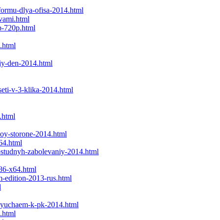
formu-dlya-ofisa-2014.html
tvami.html
p-720p.html
.html
liy-den-2014.html
eti-v-3-klika-2014.html
.html
noy-storone-2014.html
64.html
rostudnyh-zabolevaniy-2014.html
86-x64.html
-edition-2013-rus.html
l
klyuchaem-k-pk-2014.html
.html