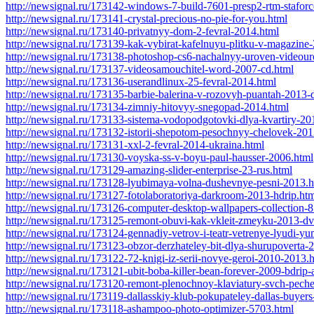
http://newsignal.ru/173142-windows-7-build-7601-presp2-rtm-stafo
http://newsignal.ru/173141-crystal-precious-no-pie-for-you.html
http://newsignal.ru/173140-privatnyy-dom-2-fevral-2014.html
http://newsignal.ru/173139-kak-vybirat-kafelnuyu-plitku-v-magazine
http://newsignal.ru/173138-photoshop-cs6-nachalnyy-uroven-videour
http://newsignal.ru/173137-videosamouchitel-word-2007-cd.html
http://newsignal.ru/173136-userandlinux-25-fevral-2014.html
http://newsignal.ru/173135-barbie-balerina-v-rozovyh-puantah-2013-
http://newsignal.ru/173134-zimniy-hitovyy-snegopad-2014.html
http://newsignal.ru/173133-sistema-vodopodgotovki-dlya-kvartiry-20
http://newsignal.ru/173132-istorii-shepotom-pesochnyy-chelovek-201
http://newsignal.ru/173131-xxl-2-fevral-2014-ukraina.html
http://newsignal.ru/173130-voyska-ss-v-boyu-paul-hausser-2006.html
http://newsignal.ru/173129-amazing-slider-enterprise-23-rus.html
http://newsignal.ru/173128-lyubimaya-volna-dushevnye-pesni-2013.h
http://newsignal.ru/173127-fotolaboratoriya-darkroom-2013-hdrip.ht
http://newsignal.ru/173126-computer-desktop-wallpapers-collection-
http://newsignal.ru/173125-remont-obuvi-kak-vkleit-zmeyku-2013-dv
http://newsignal.ru/173124-gennadiy-vetrov-i-teatr-vetrenye-lyudi-yum
http://newsignal.ru/173123-obzor-derzhateley-bit-dlya-shurupoverta-
http://newsignal.ru/173122-72-knigi-iz-serii-novye-geroi-2010-2013.
http://newsignal.ru/173121-ubit-boba-killer-bean-forever-2009-bdrip-
http://newsignal.ru/173120-remont-plenochnoy-klaviatury-svch-pech
http://newsignal.ru/173119-dallasskiy-klub-pokupateley-dallas-buyer
http://newsignal.ru/173118-ashampoo-photo-optimizer-5703.html