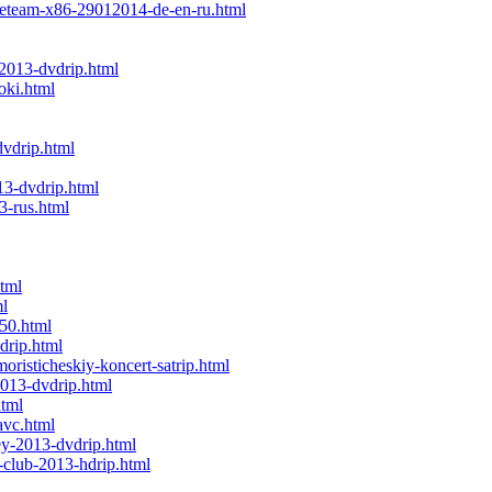
rceteam-x86-29012014-de-en-ru.html
-2013-dvdrip.html
oki.html
dvdrip.html
13-dvdrip.html
3-rus.html
tml
ml
850.html
drip.html
oristicheskiy-koncert-satrip.html
2013-dvdrip.html
html
avc.html
ey-2013-dvdrip.html
s-club-2013-hdrip.html