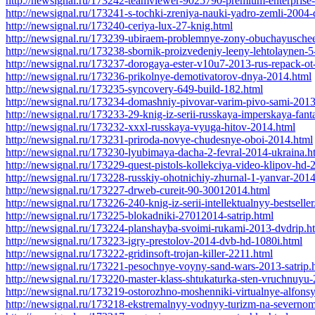
http://newsignal.ru/173242-teamviewer-9025790-premium-enterprise-
http://newsignal.ru/173241-s-tochki-zreniya-nauki-yadro-zemli-2004-
http://newsignal.ru/173240-ceriya-lux-27-knig.html
http://newsignal.ru/173239-ubiraem-problemnye-zony-obuchayuschee
http://newsignal.ru/173238-sbornik-proizvedeniy-leeny-lehtolaynen-5
http://newsignal.ru/173237-dorogaya-ester-v10u7-2013-rus-repack-ot
http://newsignal.ru/173236-prikolnye-demotivatorov-dnya-2014.html
http://newsignal.ru/173235-syncovery-649-build-182.html
http://newsignal.ru/173234-domashniy-pivovar-varim-pivo-sami-2013
http://newsignal.ru/173233-29-knig-iz-serii-russkaya-imperskaya-fant
http://newsignal.ru/173232-xxxl-russkaya-vyuga-hitov-2014.html
http://newsignal.ru/173231-priroda-novye-chudesnye-oboi-2014.html
http://newsignal.ru/173230-lyubimaya-dacha-2-fevral-2014-ukraina.h
http://newsignal.ru/173229-quest-pistols-kollekciya-video-klipov-hd-
http://newsignal.ru/173228-russkiy-ohotnichiy-zhurnal-1-yanvar-201
http://newsignal.ru/173227-drweb-cureit-90-30012014.html
http://newsignal.ru/173226-240-knig-iz-serii-intellektualnyy-bestseller
http://newsignal.ru/173225-blokadniki-27012014-satrip.html
http://newsignal.ru/173224-planshayba-svoimi-rukami-2013-dvdrip.h
http://newsignal.ru/173223-igry-prestolov-2014-dvb-hd-1080i.html
http://newsignal.ru/173222-gridinsoft-trojan-killer-2211.html
http://newsignal.ru/173221-pesochnye-voyny-sand-wars-2013-satrip.
http://newsignal.ru/173220-master-klass-shtukaturka-sten-vruchnuyu
http://newsignal.ru/173219-ostorozhno-moshenniki-virtualnye-alfons
http://newsignal.ru/173218-ekstremalnyy-vodnyy-turizm-na-severno