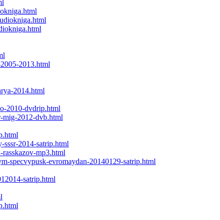
ml
iokniga.html
audiokniga.html
diokniga.html
ml
a-2005-2013.html
arya-2014.html
o-2010-dvdrip.html
r-mig-2012-dvb.html
p.html
-sssr-2014-satrip.html
h-rasskazov-mp3.html
evym-specvypusk-evromaydan-20140129-satrip.html
012014-satrip.html
l
p.html