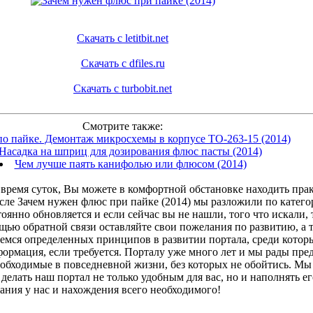
Скачать с letitbit.net
Скачать с dfiles.ru
Скачать с turbobit.net
Смотрите также:
по пайке. Демонтаж микросхемы в корпусе TO-263-15 (2014)
Насадка на шприц для дозирования флюс пасты (2014)
Чем лучше паять канифолью или флюсом (2014)
время суток, Вы можете в комфортной обстановке находить прак
исле Зачем нужен флюс при пайке (2014) мы разложили по катего
янно обновляется и если сейчас вы не нашли, того что искали, 
ощью обратной связи оставляйте свои пожелания по развитию, а
емся определенных принципов в развитии портала, среди котор
ормация, если требуется. Порталу уже много лет и мы рады пр
еобходимые в повседневной жизни, без которых не обойтись. Мы 
делать наш портал не только удобным для вас, но и наполнять 
ания у нас и нахождения всего необходимого!