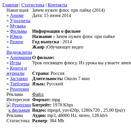
Главная
|
Статистика
|
Контакты
Навигация
Зачем нужен флюс при пайке (2014)
»
Аниме
Дата: 15 июня 2014
»
Утиллиты
»
Музыка
»
Фильмы
Информация о фильме
»
Юмор
Название :
Зачем нужен флюс при пайке
»
Разное
Год выпуска
: 2014
»
Жанр :
Обучающее видео
Видеоклипы
»
Анимация
О фильме:
»
Игры
Урок посвящен флюсу. Из урока вы узнаете зачем
»
Книги и
журналы
Страна:
Россия
»
Заставки
Длительность:
Около 7 мин
»
Трейлеры
Язык:
Русский
»
Рецензии
Реклама
Файл:
Интересное
Формат:
mpg
Битрейт:
1978 Kbps
Видео:
mpeg4, yuv420p, 1280х720 , 25.00 fps(r)
Реклама
Аудио:
mp3, 48000 Hz, stereo, 128 kb/s
Статистика
Размер
: 384 Mb