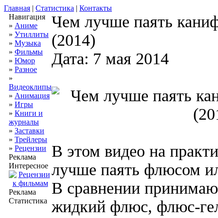
Главная
|
Статистика
|
Контакты
Навигация
Чем лучше паять кани
»
Аниме
»
Утиллиты
(2014)
»
Музыка
»
Фильмы
Дата: 7 мая 2014
»
Юмор
»
Разное
»
Видеоклипы
»
Анимация
»
Игры
»
Книги и
журналы
»
Заставки
»
Трейлеры
В этом видео на практ
»
Рецензии
Реклама
лучше паять флюсом и
Интересное
В сравнении принимают
Реклама
Статистика
жидкий флюс, флюс-ге