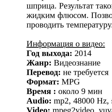
шприца. Результат тако
жидким флюсом. Позво
проводить температуру
Информация о видео:
Год выхода:
2014
Жанр:
Видеознание
Перевод:
не требуется
Формат:
MPG
Время :
около 9 мин
Audio:
mp2, 48000 Hz, s
Video:
mpeg2video, yuv