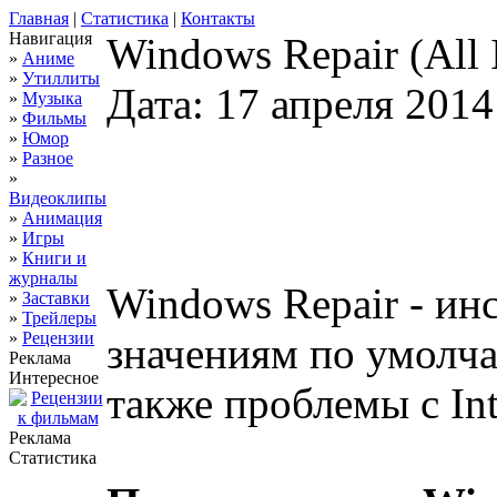
Главная
|
Статистика
|
Контакты
Навигация
Windows Repair (All I
»
Аниме
»
Утиллиты
Дата: 17 апреля 2014
»
Музыка
»
Фильмы
»
Юмор
»
Разное
»
Видеоклипы
»
Анимация
»
Игры
»
Книги и
журналы
Windows Repair - ин
»
Заставки
»
Трейлеры
»
Рецензии
значениям по умолча
Реклама
Интересное
также проблемы с Int
Реклама
Статистика