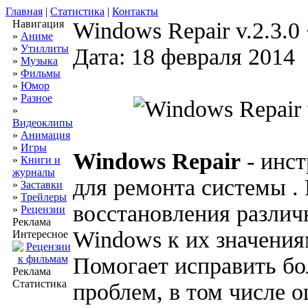
Главная
|
Статистика
|
Контакты
Навигация
Windows Repair v.2.3.0 
»
Аниме
»
Утиллиты
Дата: 18 февраля 2014
»
Музыка
»
Фильмы
»
Юмор
»
Разное
»
Видеоклипы
»
Анимация
»
Игры
Windows Repair
- инст
»
Книги и
журналы
для ремонта системы .
»
Заставки
»
Трейлеры
восстановления различ
»
Рецензии
Реклама
Windows к их значени
Интересное
Помогает исправить б
Реклама
Статистика
проблем, в том числе о