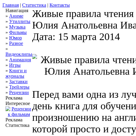
Главная
|
Статистика
|
Контакты
Навигация
Живые правила чтения 
»
Аниме
»
Утиллиты
Юлия Анатольевна Ива
»
Музыка
»
Фильмы
Дата: 15 марта 2014
»
Юмор
»
Разное
»
Видеоклипы
»
Анимация
»
Игры
»
Книги и
журналы
»
Заставки
»
Трейлеры
Перед вами одна из лу
»
Рецензии
Реклама
день книга для обучен
Интересное
произношению на англи
Реклама
Статистика
которой просто и дост