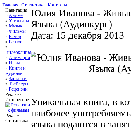
Главная
|
Статистика
|
Контакты
Навигация
Юлия Иванова - Живые
»
Аниме
»
Утиллиты
Языка (Аудиокурс)
»
Музыка
»
Фильмы
Дата: 15 декабря 2013
»
Юмор
»
Разное
»
Видеоклипы
»
Анимация
»
Игры
»
Книги и
журналы
»
Заставки
»
Трейлеры
»
Рецензии
Реклама
Уникальная книга, в ко
Интересное
наиболее употребляемы
Реклама
Статистика
языка подаются в заня