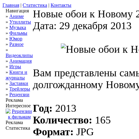
Главная
|
Статистика
|
Контакты
Навигация
Новые обои к Новому 
»
Аниме
»
Утиллиты
Дата: 29 декабря 2013
»
Музыка
»
Фильмы
»
Юмор
»
Разное
»
Видеоклипы
»
Анимация
»
Игры
Вам представлены сам
»
Книги и
журналы
долгожданному Новому
»
Заставки
»
Трейлеры
»
Рецензии
Реклама
Год:
2013
Интересное
Количество:
165
Реклама
Статистика
Формат:
JPG