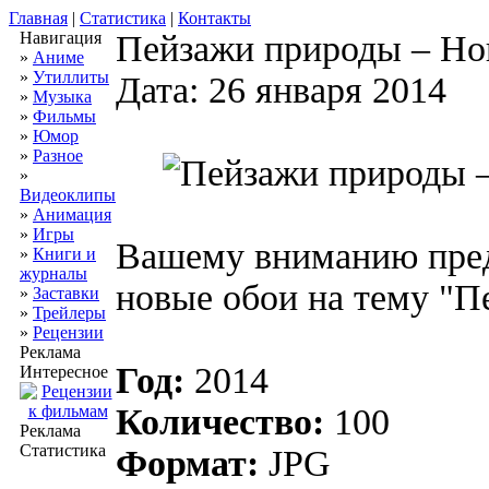
Главная
|
Статистика
|
Контакты
Навигация
Пейзажи природы – Нов
»
Аниме
»
Утиллиты
Дата: 26 января 2014
»
Музыка
»
Фильмы
»
Юмор
»
Разное
»
Видеоклипы
»
Анимация
»
Игры
Вашему вниманию пре
»
Книги и
журналы
новые обои на тему "П
»
Заставки
»
Трейлеры
»
Рецензии
Реклама
Год:
2014
Интересное
Количество:
100
Реклама
Статистика
Формат:
JPG