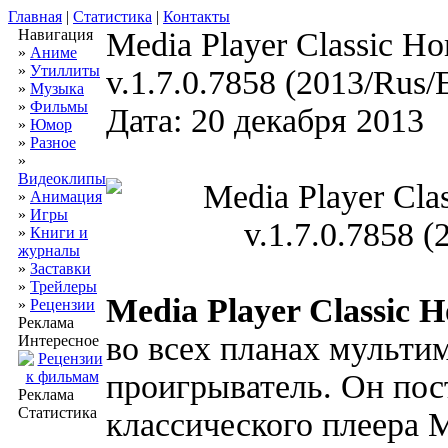
Главная
|
Статистика
|
Контакты
Навигация
Media Player Classic H
»
Аниме
»
Утиллиты
v.1.7.0.7858 (2013/Rus/
»
Музыка
»
Фильмы
Дата: 20 декабря 2013
»
Юмор
»
Разное
»
Видеоклипы
»
Анимация
»
Игры
»
Книги и
журналы
»
Заставки
»
Трейлеры
Media Player Classic
»
Рецензии
Реклама
во всех планах мульт
Интересное
проигрыватель. Он пос
Реклама
Статистика
классического плеера Me