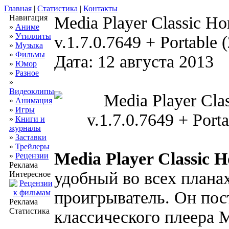
Главная
|
Статистика
|
Контакты
Навигация
Media Player Classic H
»
Аниме
»
Утиллиты
v.1.7.0.7649 + Portable
»
Музыка
»
Фильмы
Дата: 12 августа 2013
»
Юмор
»
Разное
»
Видеоклипы
»
Анимация
»
Игры
»
Книги и
журналы
»
Заставки
»
Трейлеры
Media Player Classic 
»
Рецензии
Реклама
удобный во всех план
Интересное
проигрыватель. Он пос
Реклама
Статистика
классического плеера Me