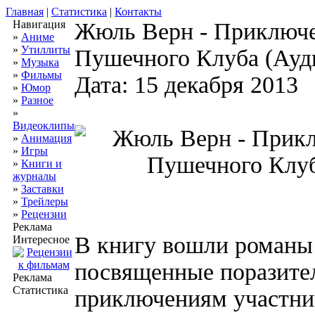
Главная
|
Статистика
|
Контакты
Навигация
Жюль Верн - Приключе
»
Аниме
»
Утиллиты
Пушечного Клуба (Ауд
»
Музыка
»
Фильмы
Дата: 15 декабря 2013
»
Юмор
»
Разное
»
Видеоклипы
»
Анимация
»
Игры
»
Книги и
журналы
»
Заставки
»
Трейлеры
»
Рецензии
Реклама
В книгу вошли романы
Интересное
посвященные поразите
Реклама
Статистика
приключениям участни