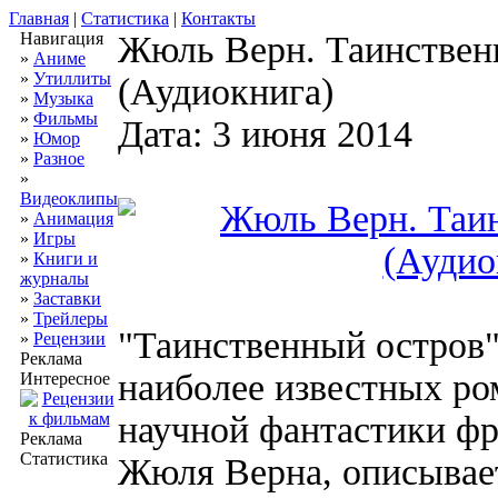
Главная
|
Статистика
|
Контакты
Навигация
Жюль Верн. Таинствен
»
Аниме
»
Утиллиты
(Аудиокнига)
»
Музыка
»
Фильмы
Дата: 3 июня 2014
»
Юмор
»
Разное
»
Видеоклипы
»
Анимация
»
Игры
»
Книги и
журналы
»
Заставки
»
Трейлеры
"Таинственный остров" 
»
Рецензии
Реклама
наиболее известных ро
Интересное
научной фантастики фр
Реклама
Статистика
Жюля Верна, описывае