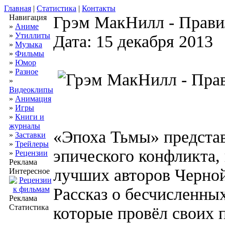
Главная
|
Статистика
|
Контакты
Навигация
Грэм МакНилл - Прави
»
Аниме
»
Утиллиты
Дата: 15 декабря 2013
»
Музыка
»
Фильмы
»
Юмор
»
Разное
»
Видеоклипы
»
Анимация
»
Игры
»
Книги и
журналы
«Эпоха Тьмы» представ
»
Заставки
»
Трейлеры
эпического конфликта,
»
Рецензии
Реклама
лучших авторов Черно
Интересное
Рассказ о бесчисленных
Реклама
Статистика
которые провёл своих 