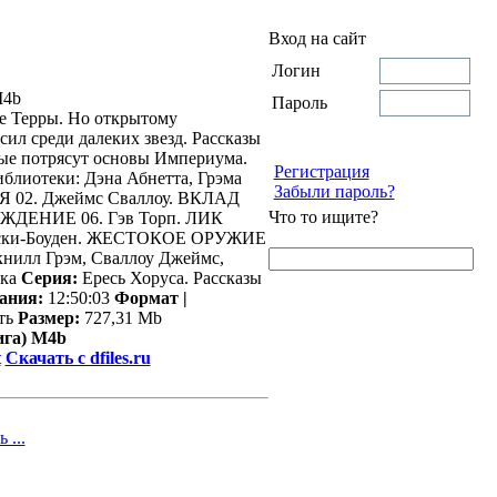
Вход на сайт
Логин
Пароль
ге Терры. Но открытому
ил среди далеких звезд. Рассказы
рые потрясут основы Империума.
Регистрация
блиотеки: Дэна Абнетта, Грэма
Забыли пароль?
Я 02. Джеймс Сваллоу. ВКЛАД
Что то ищите?
ДЕНИЕ 06. Гэв Торп. ЛИК
бски-Боуден. ЖЕСТОКОЕ ОРУЖИЕ
нилл Грэм, Сваллоу Джеймс,
ика
Серия:
Ересь Хоруса. Рассказы
ания:
12:50:03
Формат |
ть
Размер:
727,31 Mb
ига) M4b
t
Скачать с dfiles.ru
 ...