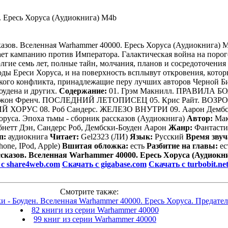
. Ересь Хоруса (Аудиокнига) M4b
ает кампанию против Императора. Галактическая война на поро
ие семь лет, полные тайн, молчания, планов и сосредоточения с
оды Ереси Хоруса, и на поверхность всплывут откровения, кото
кого конфликта, принадлежащие перу лучших авторов Черной Би
оудена и других.
Содержание:
01. Грэм Макнилл. ПРАВИЛА БО
жон Френч. ПОСЛЕДНИЙ ЛЕТОПИСЕЦ 05. Крис Райт. ВОЗРОЖ
Й ХОРУС 08. Роб Сандерс. ЖЕЛЕЗО ВНУТРИ 09. Аарон Дем
руса. Эпоха тьмы - сборник рассказов (Аудиокнига)
Автор:
Мак
бнетт Дэн, Сандерс Роб, Дембски-Боуден Аарон
Жанр:
Фантаст
п:
аудиокнига
Читает:
Gel2323 (ЛИ)
Язык:
Русский
Время звуч
hone, IPod, Apple)
Вшитая обложка:
есть
Разбитие на главы:
ес
сказов. Вселенная Warhammer 40000. Ересь Хоруса (Аудиокн
с share4web.com
Скачать с gigabase.com
Скачать с turbobit.ne
Смотрите также:
 - Боуден. Вселенная Warhammer 40000. Ересь Хоруса. Предатель
82 книги из серии Warhammer 40000
99 книг из серии Warhammer 40000