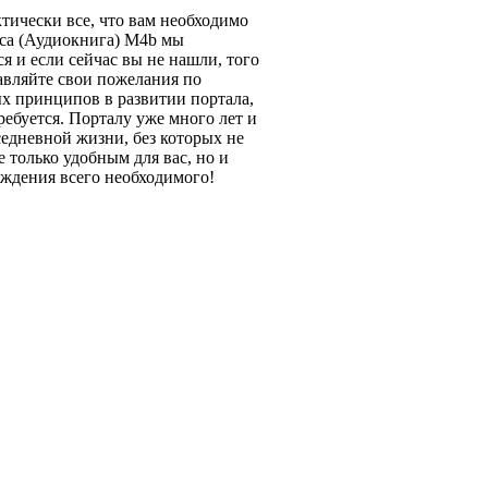
тически все, что вам необходимо
уса (Аудиокнига) M4b мы
я и если сейчас вы не нашли, того
тавляйте свои пожелания по
х принципов в развитии портала,
ебуется. Порталу уже много лет и
едневной жизни, без которых не
 только удобным для вас, но и
ождения всего необходимого!