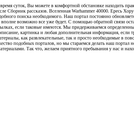
время суток, Вы можете в комфортной обстановке находить прак
исле Сборник рассказов. Вселенная Warhammer 40000. Ересь Хор
добного поиска необходимого. Наш портал постоянно обновляетс
е, вполне возможно все уже будет. С помощью обратной связи ос
сылках, если таковые имеются. Мы придерживаемся определенны
писание, картинка и любая дополнительная информация, если тр
ериалы, как развлекательные, так и просто необходимые в повс
ество подобных порталов, но мы стараемся делать наш портал не
териалами. Так что, желаем приятного пребывания у нас и нах