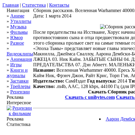
Главная
|
Статистика
|
Контакты
Навигация
Сборник рассказов. Вселенная Warhammer 40000
»
Аниме
Дата: 1 марта 2014
»
Утиллиты
»
Музыка
»
Фильмы
После предательства на Исстваане, Хорус начин
»
Юмор
противостоянию сына и отца предшествовали долг
»
Разное
этого сборника прольют свет на самые темные г
»
«Эпоха Тьмы» представляет новые главы эпичес
Видеоклипы
Макнилла, Джеймса Сваллоу, Аарона Дембски-Б
»
Анимация
ЛЖЕЦА 03. Ник Кайм. ЗАБЫТЫЕ СЫНЫ 04. Д
»
Игры
ПРЕДАТЕЛЬСТВА 07. Дэн Абнетт. МАЛЕНЬКИ
»
Книги и
Название:
Вселенная Warhammer 40000. Ересь Хо
журналы
Кайм Ник, Фрэнч Джон, Райт Крис, Торп Гэв, А
»
Заставки
Издательство:
СамИздат
Год выпуска:
2014
Ти
»
Трейлеры
Качество:
.m4b, AAC, 128 kbps, 44100 Гц (для IP
»
Рецензии
Скачать Сборник рас
Реклама
Скачать с unibytes.com
Скачать 
Интересное
Реклама
Аарон Дембски
Статистика