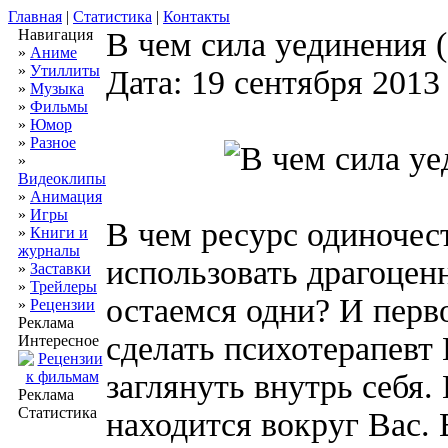
Главная
|
Статистика
|
Контакты
Навигация
В чем сила уединения 
»
Аниме
»
Утиллиты
Дата: 19 сентября 2013
»
Музыка
»
Фильмы
»
Юмор
»
Разное
»
Видеоклипы
»
Анимация
»
Игры
В чем ресурс одиночес
»
Книги и
журналы
использовать драгоцен
»
Заставки
»
Трейлеры
остаемся одни? И перво
»
Рецензии
Реклама
сделать психотерапевт
Интересное
заглянуть внутрь себя.
Реклама
Статистика
находится вокруг Вас. 