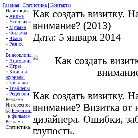
Главная
|
Статистика
|
Контакты
Навигация
Как создать визитку. Н
»
Аниме
»
Утиллиты
внимание? (2013)
»
Музыка
»
Фильмы
Дата: 5 января 2014
»
Юмор
»
Разное
»
Видеоклипы
»
Анимация
»
Игры
»
Книги и
журналы
»
Заставки
»
Трейлеры
Как создать визитку. Н
»
Рецензии
Реклама
внимание? Визитка от
Интересное
дизайнера. Ошибки, за
Реклама
Статистика
глупость.