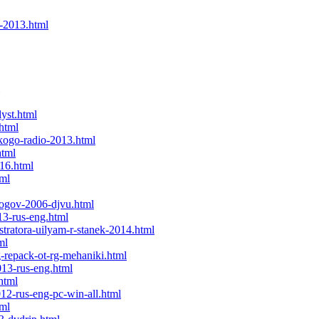
v-2013.html
yst.html
html
kogo-radio-2013.html
html
816.html
tml
bogov-2006-djvu.html
13-rus-eng.html
tratora-uilyam-r-stanek-2014.html
ml
g-repack-ot-rg-mehaniki.html
13-rus-eng.html
html
12-rus-eng-pc-win-all.html
tml