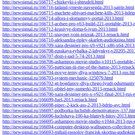
http://newsignal.ru/166717-chizkeyki-i-shtrudeli.html
http://newsignal.ru/166716-tailand-vmeste-navsegda-2013-satrip.html
http://newsignal.ru/166715-machete-ubivaet-machete-kills-2013-hdri
http://newsignal.ru/166714-allora-i-slomannyy-portal-2013.html
http://newsignal.ru/166713-acdsee-pro-v63-build-221-portable-2013-
http://newsignal.ru/166712-krasivye-doma-6-iyun-2013.html
http://newsignal.ru/166711-snayper-voin-prizrak-2013-repack.html
http://newsignal.ru/166710-aleksandra-ripley-skarlett-audiokniga.html
http://newsignal.ru/166709-xara-designer-pro-x9-v921-x86-x64-2013
http://newsignal.ru/166708-russkaya-rybalka-2-labynkyr-v20205-201
http://newsignal.ru/166707-dom-i-sad-5-74-2013.html
http://newsignal.ru/166706-ashampoo-movie-studio-v10115-portable-
http://newsignal.ru/166705-patrician-iii-rise-of-the-hanse-2013-repac
http://newsignal.ru/166704-novye-temy-dlya-windows-7-2013-rus.ht
http://newsignal.ru/166703-system-mechanic-125079.html
http://newsignal.ru/166702-gt-bogdanov-dlya-chego-lyudi-odurmaniv
http://newsignal.ru/166701-obitel-tmy-sumerki-2013-repack.html
http://newsignal.ru/166700-xara-designer-pro-x-v921-final-2013-rus-
http://newsignal.ru/166699-fuel-2013-repack.html
http://newsignal.ru/166698-pipec-2-kick-ass-2-2013-bdrip-avc.html
http://newsignal.ru/166697-podborka-luchshih-demotivatorov-137.ht
http://newsignal.ru/166696-luchshaya-100-ka-blatnyh-hitov-2013.htm
http://newsignal.ru/166695-ashampoo-movie-studio-v1044-2013-rus-
http://newsignal.ru/166694-computer-desktop-wallpapers-collection-
http://newsignal.ru/166693-mihail-rassolov-francisk-skorina-audiokni