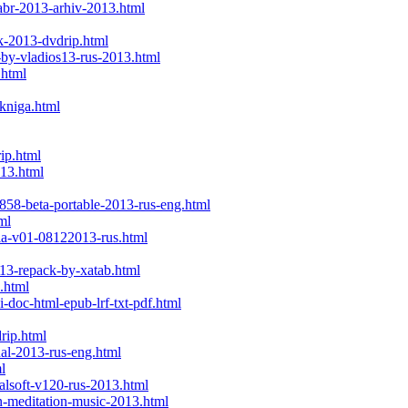
abr-2013-arhiv-2013.html
ok-2013-dvdrip.html
by-vladios13-rus-2013.html
.html
okniga.html
ip.html
013.html
858-beta-portable-2013-rus-eng.html
ml
ria-v01-08122013-rus.html
13-repack-by-xatab.html
.html
-doc-html-epub-lrf-txt-pdf.html
rip.html
ual-2013-rus-eng.html
l
alsoft-v120-rus-2013.html
on-meditation-music-2013.html