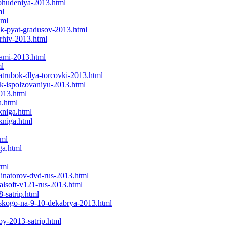
pohudeniya-2013.html
ml
tml
rok-pyat-gradusov-2013.html
rhiv-2013.html
yami-2013.html
ml
atrubok-dlya-torcovki-2013.html
k-ispolzovaniyu-2013.html
013.html
a.html
kniga.html
kniga.html
tml
ga.html
tml
inatorov-dvd-rus-2013.html
alsoft-v121-rus-2013.html
-satrip.html
erskogo-na-9-10-dekabrya-2013.html
by-2013-satrip.html