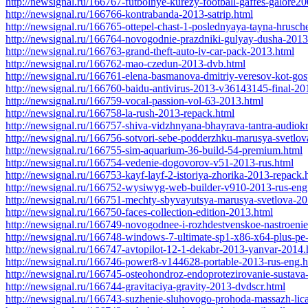
http://newsignal.ru/166767-futbolnye-kurezy-football-gaffes-galore20
http://newsignal.ru/166766-kontrabanda-2013-satrip.html
http://newsignal.ru/166765-ottepel-chast-1-poslednyaya-tayna-hrusch
http://newsignal.ru/166764-novogodnie-prazdniki-gulyay-dusha-2013
http://newsignal.ru/166763-grand-theft-auto-iv-car-pack-2013.html
http://newsignal.ru/166762-mao-czedun-2013-dvb.html
http://newsignal.ru/166761-elena-basmanova-dmitriy-veresov-kot-go
http://newsignal.ru/166760-baidu-antivirus-2013-v36143145-final-20
http://newsignal.ru/166759-vocal-passion-vol-63-2013.html
http://newsignal.ru/166758-la-rush-2013-repack.html
http://newsignal.ru/166757-shiva-vidzhnyana-bhayrava-tantra-audiok
http://newsignal.ru/166756-sotvori-sebe-podderzhku-marusya-svetlo
http://newsignal.ru/166755-sim-aquarium-36-build-54-premium.html
http://newsignal.ru/166754-vedenie-dogovorov-v51-2013-rus.html
http://newsignal.ru/166753-kayf-layf-2-istoriya-zhorika-2013-repack.
http://newsignal.ru/166752-wysiwyg-web-builder-v910-2013-rus-eng
http://newsignal.ru/166751-mechty-sbyvayutsya-marusya-svetlova-20
http://newsignal.ru/166750-faces-collection-edition-2013.html
http://newsignal.ru/166749-novogodnee-i-rozhdestvenskoe-nastroeni
http://newsignal.ru/166748-windows-7-ultimate-sp1-x86-x64-plus-pe-
http://newsignal.ru/166747-avtopilot-12-1-dekabr-2013-yanvar-2014.
http://newsignal.ru/166746-power8-v144628-portable-2013-rus-eng.h
http://newsignal.ru/166745-osteohondroz-endoprotezirovanie-sustava
http://newsignal.ru/166744-gravitaciya-gravity-2013-dvdscr.html
http://newsignal.ru/166743-suzhenie-sluhovogo-prohoda-massazh-lic