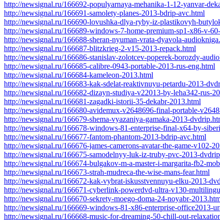
http://newsignal.ru/166692-populyarnaya-mehanika-1-12-yanvar-dek
http://newsignal.ru/166691-samolety-planes-2013-bdrip-avc.html
http://newsignal.ru/166690-lovushka-dlya-ryby-iz-plastikovyh-butyl
http://newsignal.ru/166689-windows-7-home-premium-sp1-x86-v-60-
http://newsignal.ru/166688-sheran-nyuman-vrata-dyavola-audiokniga
http://newsignal.ru/166687-blitzkrieg-2-v15-2013-repack.html
http://newsignal.ru/166686-stanislav-zolotcev-poperek-borozdy-audi
http://newsignal.ru/166685-calibre-0943-portable-2013-rus-eng.html
http://newsignal.ru/166684-kameleon-2013.html
http://newsignal.ru/166683-kak-sdelat-reaktivnuyu-petardu-2013-dvdr
http://newsignal.ru/166682-dizayn-studiya-v22013-by-leha342-rus-2
http://newsignal.ru/166681-zagadki-istorii-35-dekabr-2013.html
http://newsignal.ru/166680-avidemux-v2648696-final-portable-v2648
http://newsignal.ru/166679-shema-vyazaniya-gamaka-2013-dvdrip.ht
http://newsignal.ru/166678-windows-81-enterprise-final-x64-by-sibe
http://newsignal.ru/166677-fantom-phantom-2013-bdrip-avc.html
http://newsignal.ru/166676-james-camerons-avatar-the-game-v102-20
http://newsignal.ru/166675-samodelnyy-luk-iz-truby-pvc-2013-dvdrip
http://newsignal.ru/166674-bulgakov-m-a-master-i-margarita-fb2-mobi
http://newsignal.ru/166673-strah-mudreca-the-wise-mans-fear.html
http://newsignal.ru/166672-kak-vybrat-iskusstvennuyu-elku-2013-dvd
http://newsignal.ru/166671-cyberlink-powerdvd-ultra-v130-multiling
http://newsignal.ru/166670-sekrety-moego-doma-24-noyabr-2013.htm
http://newsignal.ru/166669-windows-81-x86-enterprise-office2013-ur
http://newsignal.ru/166668-music-for-dreaming-50-chill-out-relaxati