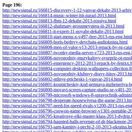
Page 196:
http://newsignal.ru/166815-discovery-1-12-yanvar-dekabr-2013-arhi
http://newsignal.ru/166814-music-winter-hit-parad-2013.html
http://newsignal.ru/166813-fhm-12-dekabr-2013-rossiya.html
http://newsignal.ru/166812-shahmaty-grossmeystera-iii-2013.html
http://newsignal.ru/166811-it-expert-11-noyabr-dekabr-2013.html
http://newsignal.ru/166810-start-menu-x-v497-free-2013-rus-eng.html
http://newsignal.ru/166809-boris-bednyy-devchata-audiokniga.html
http://newsignal.ru/166808-men-of-valor-v13-2013-repack-by-rg-catal
http://newsignal.ru/166807-twonky-media-server-v723-2013-rus-eng.
http://newsignal.ru/166806-novogodniy-muzykalnyy-syurpriz-ot-russ
http://newsignal.ru/166805-emergency-2012-2013-repack-by-fenixx.
http://newsignal.ru/166804-computer-desktop-wallpapers-collection-
http://newsignal.ru/166803-novogodniy-klubnyy-drayv-hitov-2013.h
http://newsignal.ru/166802-stilnye-pricheski-1-yanvar-2014.html
http://newsignal.ru/166801-kosmicheskiy-kod-gennaya-inzheneriya-
http://newsignal.ru/166800-movavi-screen-capture-studio-se-v401-20
http://newsignal.ru/166799-microsoft-windows-8-spravochnik-adminis
http://newsignal.ru/166798-desperate-housewivesa-the-game-2013.ht
http://newsignal.ru/166797-need-for-speed-rivals-v1200-2013-rus-en
http://newsignal.ru/166796-coowon-game-browser-v1301-portable-20
http://newsignal.ru/166795-kreativnye-elki-master-klass-2013-dvdrip.
http://newsignal.ru/166794-haunted-halls-revenge-of-dr-blackmore-20
http://newsignal.ru/166793-sam-kaminy-i-pechi-2-10-2013-ukraina.h