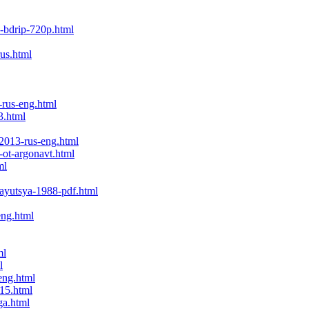
p-bdrip-720p.html
rus.html
-rus-eng.html
3.html
2013-rus-eng.html
k-ot-argonavt.html
ml
ayutsya-1988-pdf.html
eng.html
ml
l
eng.html
815.html
ga.html