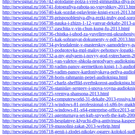
http://newsignal.ru/166742-golodanie-polza-i-vred-gimnastika-dlya-
http://newsignal.ru/166741-fotografiya-rabota-so-vspyshkoy-2013.ht
http://newsignal.ru/166740-kak-sozdat-oglavlenie-knigi-excel-2013.h
http://newsignal.ru/166739-prisposobleniya-dlya-rezki-truby-pod-so
http://newsignal.ru/166738-nauka-i-zhizn-1-12-yanvar-dekabr-2013-a
http://newsignal.ru/166737-zaschita-v-vin-chun-kung-fu-2013.html
http://newsignal.ru/166736-chistka-i-uhod-za-yuvelirnymi-ukrasheni
http://newsignal.ru/166735-kak-sohranyat-dokumenty-v-pdf-2013.ht
http://newsignal.ru/166734-pyleudalenie-v-masterskoy-samodelnyy-p
http://newsignal.ru/166733-podgotovka-mpl-maloy-pehotnoy-lopatki-
http://newsignal.ru/166732-a-my-gulyaem-i-novyy-god-vstrechaem-2
http://newsignal.ru/166731-yan-valetov-shkola-negodyaev-audioknig
http://newsignal.ru/166730-vadim-panov-germetikon-knigi-1-3-audio
http://newsignal.ru/166729-vadim-panov-kardoniyskaya-petlya-audio
http://newsignal.ru/166728-boris-rahmanin-pepel-audiokniga.html
http://newsignal.ru/166727-charlz-sheffild-sverhskorost-audiokniga.h
http://newsignal.ru/166726-stanislav-sergeev-i-snova-voyna-audiokni
http://newsignal.ru/166725-vremya-shansona-2013.html
http://newsignal.ru/166724-computerworld-31-dekabr-2013-rossiya.h
http://newsignal.ru/166723-windows-81-professional-vl-x86-by-makh
http://newsignal.ru/166722-windows-81-x64-enterprise-office2013-ur
http://newsignal.ru/166721-agenturnaya-set-kgb-spyweb-the-kgb-2008
http://newsignal.ru/166720-besplatnye-klyuchi-dlya-antivirusa-kasp
http://newsignal.ru/166719-mussolini-zakat-2013-webrip.html
http://newsignal.ru/166718-genii-i-zlodei-nikolay-ogarev-kolokol-sud