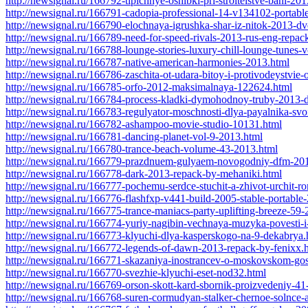
http://newsignal.ru/166792-tipichnye-oshibki-pri-stroitelstve-bani-20
http://newsignal.ru/166791-cadopia-professional-14-v134102-portabl
http://newsignal.ru/166790-elochnaya-igrushka-shar-iz-nitok-2013-dv
http://newsignal.ru/166789-need-for-speed-rivals-2013-rus-eng-repac
http://newsignal.ru/166788-lounge-stories-luxury-chill-lounge-tunes-
http://newsignal.ru/166787-native-american-harmonies-2013.html
http://newsignal.ru/166786-zaschita-ot-udara-bitoy-i-protivodeystvi
http://newsignal.ru/166785-orfo-2012-maksimalnaya-122624.html
http://newsignal.ru/166784-process-kladki-dymohodnoy-truby-2013-d
http://newsignal.ru/166783-regulyator-moschnosti-dlya-payalnika-sv
http://newsignal.ru/166782-ashampoo-movie-studio-10131.html
http://newsignal.ru/166781-dancing-planet-vol-9-2013.html
http://newsignal.ru/166780-trance-beach-volume-43-2013.html
http://newsignal.ru/166779-prazdnuem-gulyaem-novogodniy-dfm-20
http://newsignal.ru/166778-dark-2013-repack-by-mehaniki.html
http://newsignal.ru/166777-pochemu-serdce-stuchit-a-zhivot-urchit
http://newsignal.ru/166776-flashfxp-v441-build-2005-stable-portable
http://newsignal.ru/166775-trance-maniacs-party-uplifting-breeze-59
http://newsignal.ru/166774-yuriy-nagibin-vechnaya-muzyka-povesti-i
http://newsignal.ru/166773-klyuchi-dlya-kasperskogo-na-9-dekabrya.
http://newsignal.ru/166772-legends-of-dawn-2013-repack-by-fenixx.
http://newsignal.ru/166771-skazaniya-inostrancev-o-moskovskom-gos
http://newsignal.ru/166770-svezhie-klyuchi-eset-nod32.html
http://newsignal.ru/166769-orson-skott-kard-sbornik-proizvedeniy-41
http://newsignal.ru/166768-suren-cormudyan-stalker-chernoe-solnce-