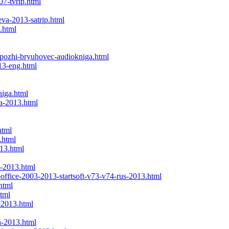
07-tvrip.html
eva-2013-satrip.html
.html
spozhi-bryuhovec-audiokniga.html
13-eng.html
niga.html
va-2013.html
html
.html
13.html
e-2013.html
office-2003-2013-startsoft-v73-v74-rus-2013.html
html
tml
-2013.html
a-2013.html