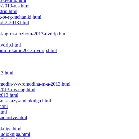
13-dvdrip.html
e-2013-rus.html
drip.html
k-ot-rg-mehaniki.html
vol-2-2013.html
e-ot-ugroz-nozhom-2013-dvdrip.html
vdrip.html
oimi-rukami-2013-dvdrip.html
13.html
-romodin-v-v-romodina-m-a-2013.html
-2013-rus-eng.html
-2013.html
-rasskazy-audiokniga.html
html
html
udarstve.html
-kniga.html
audiokniga.html