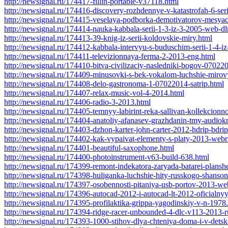
http://newsignal.ru/174417-fillin-portable-v37118.html
http://newsignal.ru/174416-discovery-rozhdennye-v-katastrofah-6-seriy
http://newsignal.ru/174415-veselaya-podborka-demotivatorov-mesya
http://newsignal.ru/174414-nauka-kabbala-serii-1-3-iz-3-2005-web-dl
http://newsignal.ru/174413-39-knig-iz-serii-koldovskie-miry.html
http://newsignal.ru/174412-kabbala-intervyu-s-buduschim-serii-1-4-i
http://newsignal.ru/174411-televizionnaya-ferma-2-2013-eng.html
http://newsignal.ru/174410-bitva-civilizaciy-nasledniki-bogov-070220
http://newsignal.ru/174409-minusovki-s-bek-vokalom-luchshie-mirovy
http://newsignal.ru/174408-delo-gastronoma-1-07022014-satrip.html
http://newsignal.ru/174407-relax-music-vol-4-2014.html
http://newsignal.ru/174406-radio-3-2013.html
http://newsignal.ru/174405-temnyy-labirint-reka-sallivan-kollekcion
http://newsignal.ru/174404-anatoliy-afanasev-grazhdanin-tmy-audio
http://newsignal.ru/174403-dzhon-karter-john-carter-2012-hdrip-bdr
http://newsignal.ru/174402-kak-vypaivat-elementy-s-platy-2013-webr
http://newsignal.ru/174401-beautiful-saxophone.html
http://newsignal.ru/174400-photoinstrument-v63-build-638.html
http://newsignal.ru/174399-remont-indekatora-zaryada-batarei-plans
http://newsignal.ru/174398-huliganka-luchshie-hity-russkogo-shanso
http://newsignal.ru/174397-osobennosti-pitaniya-usb-portov-2013-we
http://newsignal.ru/174396-autocad-2012-i-autocad-lt-2012-oficialn
http://newsignal.ru/174395-profilaktika-grippa-yagodinskiy-v-n-1978
http://newsignal.ru/174394-ridge-racer-unbounded-4-dlc-v113-2013-ru
http://newsignal.ru/174393-1000-stihov-dlya-chteniya-doma-i-v-det