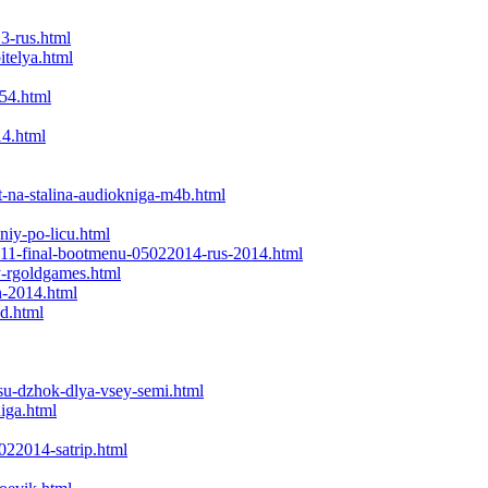
13-rus.html
itelya.html
854.html
14.html
st-na-stalina-audiokniga-m4b.html
niy-po-licu.html
611-final-bootmenu-05022014-rus-2014.html
y-rgoldgames.html
on-2014.html
nd.html
-su-dzhok-dlya-vsey-semi.html
iga.html
7022014-satrip.html