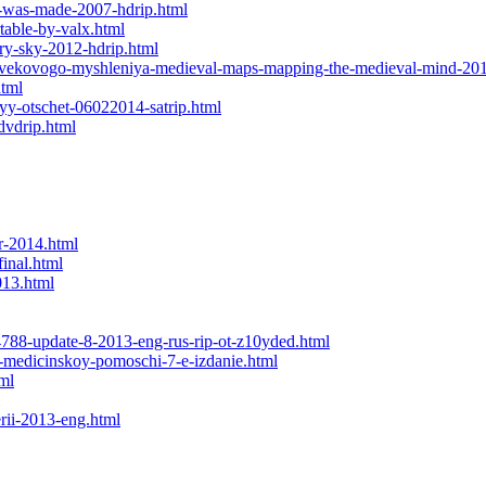
h-was-made-2007-hdrip.html
table-by-valx.html
ry-sky-2012-hdrip.html
nevekovogo-myshleniya-medieval-maps-mapping-the-medieval-mind-201
html
nyy-otschet-06022014-satrip.html
dvdrip.html
r-2014.html
inal.html
013.html
04788-update-8-2013-eng-rus-rip-ot-z10yded.html
y-medicinskoy-pomoschi-7-e-izdanie.html
ml
rii-2013-eng.html