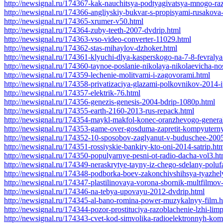
http://newsignal.ru/174367-kak-nauchitsya-podtyagivatsya-mnogo-ra
http://newsignal.ru/174366-angliyskiy-bukvar-s-propisyami-rusakova
http://newsignal.ru/174365-xrumer-v50.html
http://newsignal.ru/174364-zuby-teeth-2007-dvdrip.html
http://newsignal.ru/174363-vso-video-converter-11029.html
http://newsignal.ru/174362-stas-mihaylov-dzhoker.html
http://newsignal.ru/174361-klyuchi-dlya-kasperskogo-na-7-8-fevraly
http://newsignal.ru/174360-taynoe-poslanie-nikolaya-nikolaevicha-no
http://newsignal.ru/174359-lechenie-molitvami-i-zagovorami.html
http://newsignal.ru/174358-privatizaciya-glazami-polkovnikov-2014-i
http://newsignal.ru/174357-elektrik-76.html
http://newsignal.ru/174356-genezis-genesis-2004-bdrip-1080p.html
http://newsignal.ru/174355-earth-2160-2013-rus-repack.html
http://newsignal.ru/174354-maykl-makfol-konec-oranzhevogo-general
http://newsignal.ru/174353-game-over-gosduma-zapretit-kompyuterny
http://newsignal.ru/174352-10-sposobov-zaglyanut-v-buduschee-2005
http://newsignal.ru/174351-rossiyskie-bankiry-kto-oni-2014-satrip.ht
http://newsignal.ru/174350-populyarnye-pesni-ot-radio-dacha-vol3.ht
http://newsignal.ru/174349-neraskrytye-tayny-iz-chego-sdelany-poluf
http://newsignal.ru/174348-podborka-boev-zakonchivshihsya-tyazhel
http://newsignal.ru/174347-plastilinovaya-vorona-sbornik-multfilmo
http://newsignal.ru/174346-na-tebya-upovayu-2012-dvdrip.html
http://newsignal.ru/174345-al-bano-romina-power-muzykalnyy-film.h
http://newsignal.ru/174344-pozor-prostituciya-razoblachenie-lzhi-limp
http://newsignal.ru/174343-cvet-kod-simvolika-radioelektronnyh-ko