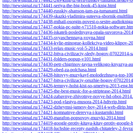
http://newsignal.ru/174442-249-knig-iz-serii-russkiy-fantasticheskiy-
http://newsignal.ru/174441-seriya-the-big-book-45-knig.html
http://newsignal.ru/174440-russkiy-shanson-tam-za-tumanami.html
http://newsignal.ru/174439-skazki-vladimira-suteeva-sbornik-multfi
http://newsignal.ru/174438-mihail-osorgin-povest-o-sestre-audiokniga
http://newsignal.ru/174437-nokia-pc-suite-v71510-nokia-software.ht
http://newsignal.ru/174436-iskateli-poslednyaya-opala-suvorova-2014
http://newsignal.ru/174435-svyaschennaya-voyna.html
http://newsignal.ru/174434-kylie-minogue-kollekciya-video-klipov-2
http://newsignal.ru/174433-relax-music-vol-5-2014.html
http://newsignal.ru/174432-bitva-civilizaciy-sledy-bogov-07022014-sa
http://newsignal.ru/174431-folders-popup-v101.html
http://newsignal.ru/174430-petr-chigrinov-tayna-velikogo-knyazya-a
http://newsignal.ru/174429-obed-za-polchasa.html
http://newsignal.ru/174428-hitovyy-muzykayf-molodezhnaya-top-10
http://newsignal.ru/174427-bitva-civilizaciy-oruzhie-bogov-07022014-
http://newsignal.ru/174426-temnyy-holst-kist-so-smertyu-2013-eng.h
http://newsignal.ru/174425-the-best-music-for-a-striptease-2014.html
http://newsignal.ru/174424-zabavnye-zhivotnye-novye-hd-oboi-2014
http://newsignal.ru/174423-pod-vlastyu-musora-2014-hdtvrip.html
http://newsignal.ru/174422-dzheymsi-jamesy-boy-2014-web-dlrip.ht
http://newsignal.ru/174421-komnatnye-derevya-i-kustarniki.html
http://newsignal.ru/174420-marafon-popsovoy-muzyki-2014.html
http://newsignal.ru/174419-google-protiv-kitaya-kitay-protiv-google-
http://newsignal.ru/174418-luchshie-recepty-nashih-chitateley-2-fevr