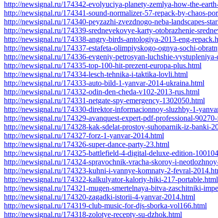
http://newsignal.ru/174342-evolyuciya-planety-zemlya-how-the-eart
http://newsignal.ru/174341-sound-normalizer-57-repack-by-chaos-por
http://newsignal.ru/174340-peyzazhi-zvezdnogo-neba-landscapes-star
http://newsignal.ru/174339-srednevekovye-karty-otobrazhenie-sred
http://newsignal.ru/174338-angry-birds-antologiya-2013-eng-repack.
http://newsignal.ru/174337-estafeta-olimpiyskogo-ognya-sochi-obrat
http://newsignal.ru/174336-evgeniy-petrosyan-luchshie-vystupleniya-
http://newsignal.ru/174335-top-100-hit-prezent-europa-plus.html
http://newsignal.ru/174334-lesch-tehnika-i-taktika-lovli.html
http://newsignal.ru/174333-auto-bild-1-yanvar-2014-ukraina.html
http://newsignal.ru/174332-odin-den-cheda-v102-2013-rus.html
http://newsignal.ru/174331-netgate-spy-emergency-1302050.html
http://newsignal.ru/174330-direktor-informacionnoy-sluzhby-1-yanva
http://newsignal.ru/174329-avanquest-expert-pdf-professional-90270-f
http://newsignal.ru/174328-kak-sdelat-prostoy-suhoparnik-iz-banki-2
http://newsignal.ru/174327-forz-1-yanvar-2014.html
http://newsignal.ru/174326-super-dance-party-23.html
http://newsignal.ru/174325-battlefield-4-digital-deluxe-edition-1001
http://newsignal.ru/174324-spravochnik-vracha-skoroy-i-neotlozhno
http://newsignal.ru/174323-kuhni-i-vannye-komnaty-2-fevral-2014.ht
http://newsignal.ru/174322-kalkulyator-kaloriy-hiki-217-portable.html
http://newsignal.ru/174321-mugen-smertelnaya-bitva-zaschitniki-impe
http://newsignal.ru/174320-zagadki-istorii-4-yanvar-2014.html
http://newsignal.ru/174319-club-music-for-djs-sborka-vol166.html
http://newsignal.ru/174318-zolotye-recepty-su-dzhok.html