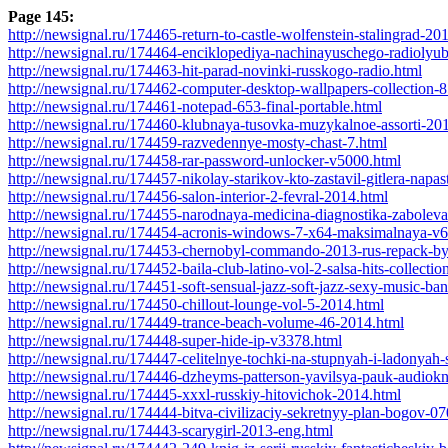
Page 145:
http://newsignal.ru/174465-return-to-castle-wolfenstein-stalingrad-20
http://newsignal.ru/174464-enciklopediya-nachinayuschego-radiolyub
http://newsignal.ru/174463-hit-parad-novinki-russkogo-radio.html
http://newsignal.ru/174462-computer-desktop-wallpapers-collection-
http://newsignal.ru/174461-notepad-653-final-portable.html
http://newsignal.ru/174460-klubnaya-tusovka-muzykalnoe-assorti-20
http://newsignal.ru/174459-razvedennye-mosty-chast-7.html
http://newsignal.ru/174458-rar-password-unlocker-v5000.html
http://newsignal.ru/174457-nikolay-starikov-kto-zastavil-gitlera-napa
http://newsignal.ru/174456-salon-interior-2-fevral-2014.html
http://newsignal.ru/174455-narodnaya-medicina-diagnostika-zaboleva
http://newsignal.ru/174454-acronis-windows-7-x64-maksimalnaya-v
http://newsignal.ru/174453-chernobyl-commando-2013-rus-repack-b
http://newsignal.ru/174452-baila-club-latino-vol-2-salsa-hits-collecti
http://newsignal.ru/174451-soft-sensual-jazz-soft-jazz-sexy-music-ba
http://newsignal.ru/174450-chillout-lounge-vol-5-2014.html
http://newsignal.ru/174449-trance-beach-volume-46-2014.html
http://newsignal.ru/174448-super-hide-ip-v3378.html
http://newsignal.ru/174447-celitelnye-tochki-na-stupnyah-i-ladonyah
http://newsignal.ru/174446-dzheyms-patterson-yavilsya-pauk-audiokn
http://newsignal.ru/174445-xxxl-russkiy-hitovichok-2014.html
http://newsignal.ru/174444-bitva-civilizaciy-sekretnyy-plan-bogov-0
http://newsignal.ru/174443-scarygirl-2013-eng.html