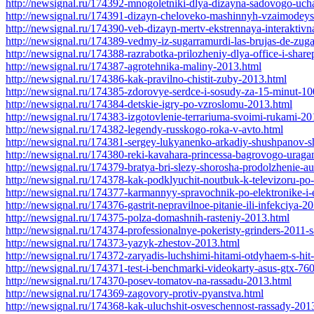
http://newsignal.ru/174392-mnogoletniki-dlya-dizayna-sadovogo-uch
http://newsignal.ru/174391-dizayn-cheloveko-mashinnyh-vzaimodeys
http://newsignal.ru/174390-veb-dizayn-mertv-ekstrennaya-interaktiv
http://newsignal.ru/174389-vedmy-iz-sugarramurdi-las-brujas-de-zug
http://newsignal.ru/174388-razrabotka-prilozheniy-dlya-office-i-shar
http://newsignal.ru/174387-agrotehnika-maliny-2013.html
http://newsignal.ru/174386-kak-pravilno-chistit-zuby-2013.html
http://newsignal.ru/174385-zdorovye-serdce-i-sosudy-za-15-minut-1
http://newsignal.ru/174384-detskie-igry-po-vzroslomu-2013.html
http://newsignal.ru/174383-izgotovlenie-terrariuma-svoimi-rukami-20
http://newsignal.ru/174382-legendy-russkogo-roka-v-avto.html
http://newsignal.ru/174381-sergey-lukyanenko-arkadiy-shushpanov-
http://newsignal.ru/174380-reki-kavahara-princessa-bagrovogo-uraga
http://newsignal.ru/174379-bratya-bri-slezy-shorosha-prodolzhenie-a
http://newsignal.ru/174378-kak-podklyuchit-noutbuk-k-televizoru-p
http://newsignal.ru/174377-karmannyy-spravochnik-po-elektronike-i-e
http://newsignal.ru/174376-gastrit-nepravilnoe-pitanie-ili-infekciya-2
http://newsignal.ru/174375-polza-domashnih-rasteniy-2013.html
http://newsignal.ru/174374-professionalnye-pokeristy-grinders-2011-s
http://newsignal.ru/174373-yazyk-zhestov-2013.html
http://newsignal.ru/174372-zaryadis-luchshimi-hitami-otdyhaem-s-hit
http://newsignal.ru/174371-test-i-benchmarki-videokarty-asus-gtx-76
http://newsignal.ru/174370-posev-tomatov-na-rassadu-2013.html
http://newsignal.ru/174369-zagovory-protiv-pyanstva.html
http://newsignal.ru/174368-kak-uluchshit-osveschennost-rassady-201