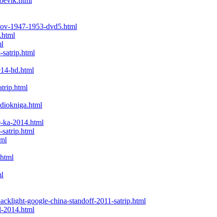
boevik.html
lmov-1947-1953-dvd5.html
.html
ml
-satrip.html
014-hd.html
trip.html
udiokniga.html
0-ka-2014.html
satrip.html
tml
.html
ml
backlight-google-china-standoff-2011-satrip.html
al-2014.html