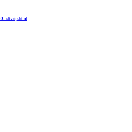
0-hdtvrip.html