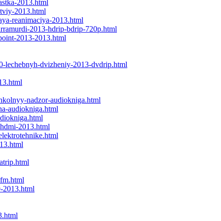
astka-2013.html
tviy-2013.html
naya-reanimaciya-2013.html
arramurdi-2013-hdrip-bdrip-720p.html
epoint-2013-2013.html
00-lechebnyh-dvizheniy-2013-dvdrip.html
13.html
shkolnyy-nadzor-audiokniga.html
na-audiokniga.html
udiokniga.html
o-hdmi-2013.html
lektrotehnike.html
013.html
atrip.html
-fm.html
0-2013.html
3.html