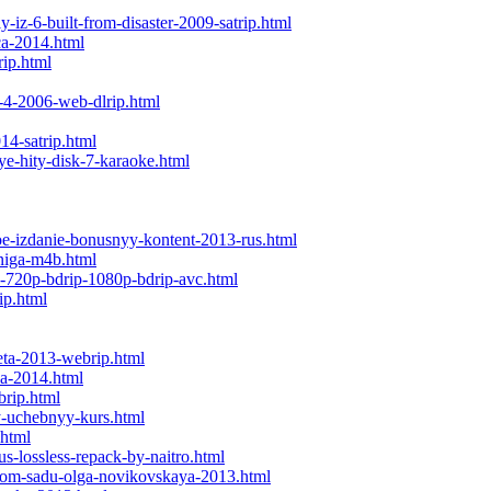
-iz-6-built-from-disaster-2009-satrip.html
ca-2014.html
rip.html
z-4-2006-web-dlrip.html
14-satrip.html
e-hity-disk-7-karaoke.html
noe-izdanie-bonusnyy-kontent-2013-rus.html
kniga-m4b.html
ip-720p-bdrip-1080p-bdrip-avc.html
ip.html
heta-2013-webrip.html
na-2014.html
brip.html
yy-uchebnyy-kurs.html
.html
s-lossless-repack-by-naitro.html
skom-sadu-olga-novikovskaya-2013.html