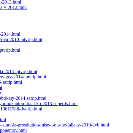
z-2013.html
-a-v-2012.html
a-2014.html
sova-2010-iptvrip.html
ptvrip.html
a-2014-iptvrip.html
e-igry-2014-iptvrip.html
-satrip.html
ml
ml
abrikaty-2014-satrip.html
ym-nokautom-total-ko-2013-super-ts.html
v-19811986-dvdrip.html
tml
osture-la-prostitution-mise-a-nu-the-fallacy-2010-dvb.html
mponentov.html