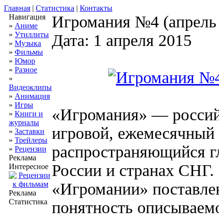
Главная
|
Статистика
|
Контакты
Навигация
Игромания №4 (апрель
»
Аниме
»
Утиллиты
Дата: 1 апреля 2015
»
Музыка
»
Фильмы
»
Юмор
»
Разное
»
Видеоклипы
»
Анимация
»
Игры
«Игромания» — россий
»
Книги и
журналы
игровой, ежемесячный
»
Заставки
»
Трейлеры
распространяющийся г
»
Рецензии
Реклама
России и странах СНГ.
Интересное
«Игромании» поставлен
Реклама
Статистика
понятность описываемо