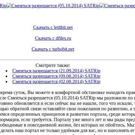
Скачать с letitbit.net
Скачать с dfiles.ru
Скачать с turbobit.net
Смотрите также:
Смеяться разрешается (21.09.2014) SATRip
Смеяться разрешается (09.08.2014) SATRip
Смеяться разрешается (02.08.2014) SATRip
время суток, Вы можете в комфортной обстановке находить прак
сле Смеяться разрешается (05.10.2014) SATRip мы разложили по
янно обновляется и если сейчас вы не нашли, того что искали, 
ощью обратной связи оставляйте свои пожелания по развитию, а
емся определенных принципов в развитии портала, среди котор
ормация, если требуется. Порталу уже много лет и мы рады пр
еобходимые в повседневной жизни, без которых не обойтись. Мы 
делать наш портал не только удобным для вас, но и наполнять 