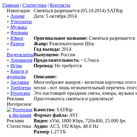
Главная
|
Статистика
|
Контакты
Навигация
Смеяться разрешается (05.10.2014) SATRip
»
Аниме
Дата: 5 октября 2014
»
Утиллиты
»
Музыка
»
Фильмы
»
Юмор
Оригинальное название
: Смеяться разрешается
»
Разное
Жанр:
Развлекательное Шоу
»
Год выхода:
2014
Видеоклипы
Выпущено:
Россия
»
Анимация
Продолжительность
: ~1,5часа
»
Игры
Перевод:
Не требуется
»
Книги и
журналы
Описание:
»
Заставки
Многообразие жанров - визитная карточка этог
»
Трейлеры
песни - вот лишь незначительный перечень этог
»
Рецензии
Это настоящий праздник смеха, юмора, музыки 
Реклама
Приготовьтесь смеяться и удивляться!
Интересное
Качество
: SATRip
Формат файла:
AVI
Реклама
Видео:
xVid, 1800 Kbps, 720x400, 25.000 fps
Статистика
Аудио:
AC3, 192 Kbps, 48.0 Hz
Размер
1.27 ГБ