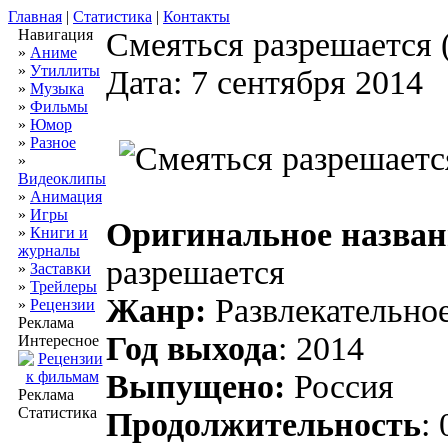
Главная
|
Статистика
|
Контакты
Навигация
Смеяться разрешается 
»
Аниме
»
Утиллиты
Дата: 7 сентября 2014
»
Музыка
»
Фильмы
»
Юмор
»
Разное
»
Видеоклипы
»
Анимация
»
Игры
Оригинальное назван
»
Книги и
журналы
разрешается
»
Заставки
»
Трейлеры
Жанр:
Развлекательно
»
Рецензии
Реклама
Год выхода
: 2014
Интересное
Выпущено:
Россия
Реклама
Статистика
Продолжительность
: