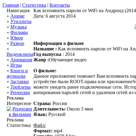
Главная
|
Статистика
|
Контакты
Навигация
Как вспомнить пароли от WiFi на Андроид (2014
»
Аниме
Дата: 6 августа 2014
»
Утиллиты
»
Музыка
»
Фильмы
»
Юмор
»
Разное
Информация о фильме
»
Название :
Как вспомнить пароли от WiFi на А
Видеоклипы
Год выпуска
: 2014
»
Анимация
Жанр :
Обучающее видео
»
Игры
»
Книги и
О фильме:
журналы
Данное приложение поможет Вам вспомнить паро
»
Заставки
устройстве были ROOT-права или приложениеSup
»
Трейлеры
можете увидеть ранее подключенные сети. Исто
»
Рецензии
копирования паролей сетей и удаления сетей из 
Реклама
Интересное
Страна:
Россия
Длительность:
Около 5 мин
Язык:
Русский
Реклама
Статистика
Файл:
Формат:
mp4