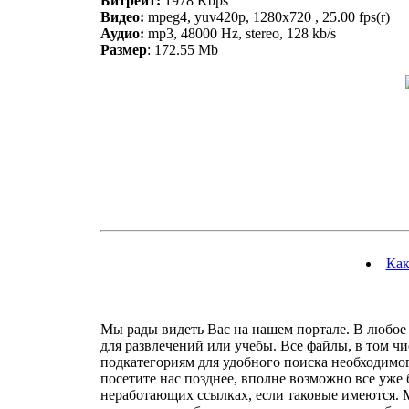
Битрейт:
1978 Kbps
Видео:
mpeg4, yuv420p, 1280х720 , 25.00 fps(r)
Аудио:
mp3, 48000 Hz, stereo, 128 kb/s
Размер
: 172.55 Mb
Как
Мы рады видеть Вас на нашем портале. В любое 
для развлечений или учебы. Все файлы, в том ч
подкатегориям для удобного поиска необходимого
посетите нас позднее, вполне возможно все уже
неработающих ссылках, если таковые имеются.