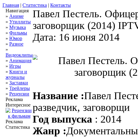
Главная
|
Статистика
|
Контакты
Навигация
Павел Пестель. Офицер
»
Аниме
»
Утиллиты
заговорщик (2014) IPT
»
Музыка
»
Фильмы
Дата: 16 июня 2014
»
Юмор
»
Разное
»
Видеоклипы
»
Анимация
»
Игры
»
Книги и
журналы
»
Заставки
»
Трейлеры
Название :
Павел Пест
»
Рецензии
Реклама
разведчик, заговорщи
Интересное
Год выпуска
: 2014
Реклама
Статистика
Жанр :
Документальн