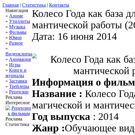
Главная
|
Статистика
|
Контакты
Навигация
Колесо Года как база д
»
Аниме
»
Утиллиты
мантической работы (2
»
Музыка
»
Фильмы
Дата: 16 июня 2014
»
Юмор
»
Разное
»
Видеоклипы
»
Анимация
»
Игры
»
Книги и
журналы
Информация о фильм
»
Заставки
»
Трейлеры
Название :
Колесо Года
»
Рецензии
Реклама
магической и мантичес
Интересное
Год выпуска
: 2014
Реклама
Статистика
Жанр :
Обучающее вид