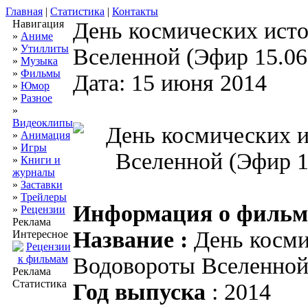
Главная
|
Статистика
|
Контакты
Навигация
День космических ист
»
Аниме
»
Утиллиты
Вселенной (Эфир 15.06
»
Музыка
»
Фильмы
Дата: 15 июня 2014
»
Юмор
»
Разное
»
Видеоклипы
»
Анимация
»
Игры
»
Книги и
журналы
»
Заставки
»
Трейлеры
Информация о фильм
»
Рецензии
Реклама
Название :
День косми
Интересное
Водовороты Вселенно
Реклама
Статистика
Год выпуска
: 2014