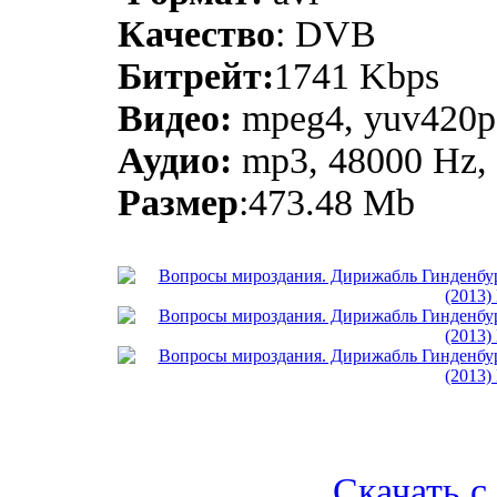
Качество
: DVB
Битрейт:
1741 Kbps
Видео:
mpeg4, yuv420p, 
Аудио:
mp3, 48000 Hz, s
Размер
:473.48 Mb
Скачать с l