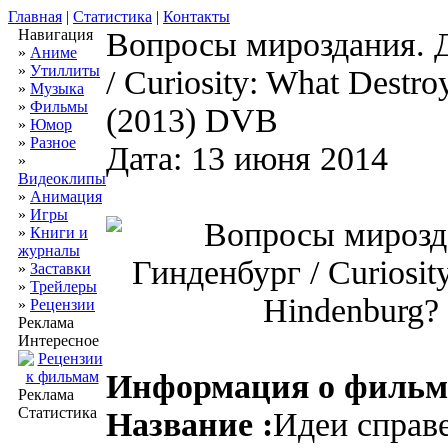
Главная
|
Статистика
|
Контакты
Навигация
Вопросы мироздания. 
»
Аниме
»
Утиллиты
/ Curiosity: What Destr
»
Музыка
»
Фильмы
(2013) DVB
»
Юмор
»
Разное
Дата: 13 июня 2014
»
Видеоклипы
»
Анимация
»
Игры
»
Книги и
журналы
»
Заставки
»
Трейлеры
»
Рецензии
Реклама
Интересное
Информация о фильм
Реклама
Статистика
Название :
Идеи справ