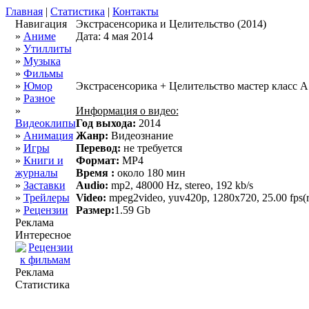
Главная
|
Статистика
|
Контакты
Навигация
Экстрасенсорика и Целительство (2014)
»
Аниме
Дата: 4 мая 2014
»
Утиллиты
»
Музыка
»
Фильмы
»
Юмор
Экстрасенсорика + Целительство мастер класс 
»
Разное
»
Информация о видео:
Видеоклипы
Год выхода:
2014
»
Анимация
Жанр:
Видеознание
»
Игры
Перевод:
не требуется
»
Книги и
Формат:
MP4
журналы
Время :
около 180 мин
»
Заставки
Audio:
mp2, 48000 Hz, stereo, 192 kb/s
»
Трейлеры
Video:
mpeg2video, yuv420p, 1280x720, 25.00 fps(r
»
Рецензии
Размер:
1.59 Gb
Реклама
Интересное
Реклама
Статистика