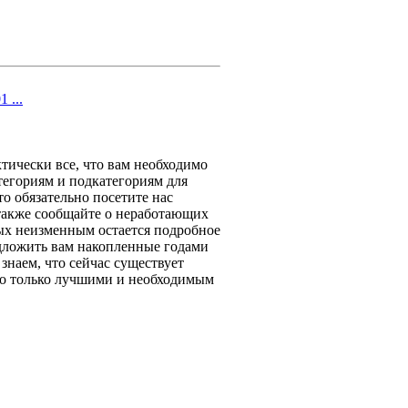
 ...
тически все, что вам необходимо
тегориям и подкатегориям для
то обязательно посетите нас
 также сообщайте о неработающих
ых неизменным остается подробное
едложить вам накопленные годами
знаем, что сейчас существует
его только лучшими и необходимым