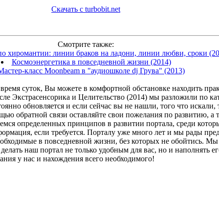
Скачать с turbobit.net
Смотрите также:
по хиромантии: линии браков на ладони, линии любви, сроки (201
Космоэнергетика в повседневной жизни (2014)
Мастер-класс Moonbeam в "аудиошколе dj Грува" (2013)
время суток, Вы можете в комфортной обстановке находить прак
исле Экстрасенсорика и Целительство (2014) мы разложили по ка
янно обновляется и если сейчас вы не нашли, того что искали, 
ощью обратной связи оставляйте свои пожелания по развитию, а
емся определенных принципов в развитии портала, среди котор
ормация, если требуется. Порталу уже много лет и мы рады пр
еобходимые в повседневной жизни, без которых не обойтись. Мы 
делать наш портал не только удобным для вас, но и наполнять 
ания у нас и нахождения всего необходимого!