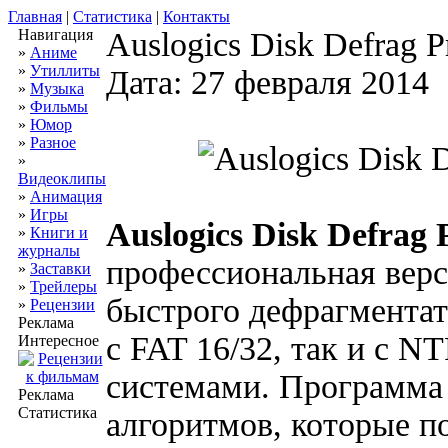
Главная
|
Статистика
|
Контакты
Навигация
Auslogics Disk Defrag P
»
Аниме
»
Утиллиты
Дата: 27 февраля 2014
»
Музыка
»
Фильмы
»
Юмор
»
Разное
»
Видеоклипы
»
Анимация
»
Игры
Auslogics Disk Defrag 
»
Книги и
журналы
профессиональная верс
»
Заставки
»
Трейлеры
быстрого дефрагментат
»
Рецензии
Реклама
с FAT 16/32, так и с 
Интересное
системами. Программа 
Реклама
Статистика
алгоритмов, которые п