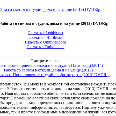
Работа со светом в студии, дома и на улице (2013) DVDRip
Скачать с Letitbit.net
Скачать с Hitfile.net
Скачать с Unibytes.com
Скачать с Turbobit.net
Смотрите также:
ссические приемы съемки ню в студии (12 эпизод) (2014)
Работа со светом в студии, дома и на улице (2013)
-класс. Постановочная студийная фотография (2013) DVDRip
время суток, Вы можете в комфортной обстановке находить прак
сле Работа со светом в студии, дома и на улице (2013) DVDRip 
. Наш портал постоянно обновляется и если сейчас вы не нашли,
 будет. С помощью обратной связи оставляйте свои пожелания по
 Мы придерживаемся определенных принципов в развитии порта
 дополнительная информация, если требуется. Порталу уже мног
ьные, так и просто необходимые в повседневной жизни, без кото