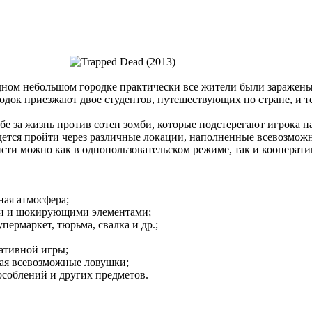
 одном небольшом городке практически все жители были заражен
одок приезжают двое студентов, путешествующих по стране, и те
бе за жизнь против сотен зомби, которые подстерегают игрока н
дется пройти через различные локации, наполненные всевозможн
сти можно как в однопользовательском режиме, так и кооперати
ая атмосфера;
и и шокирующими элементами;
пермаркет, тюрьма, свалка и др.;
ативной игры;
ая всевозможные ловушки;
соблений и других предметов.