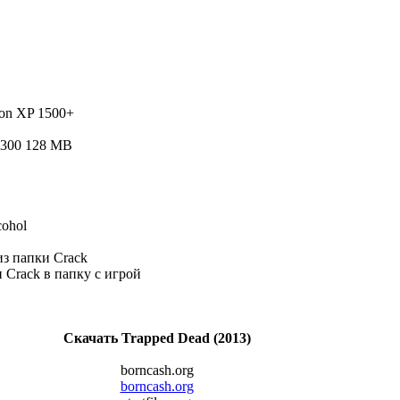
lon XP 1500+
1300 128 MB
ohol
из папки Crack
и Crack в папку с игрой
Скачать Trapped Dead (2013)
borncash.org
borncash.org