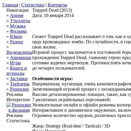
Главная
|
Статистика
|
Контакты
Навигация
Trapped Dead (2013)
»
Аниме
Дата: 16 января 2014
»
Утиллиты
»
Музыка
»
Фильмы
»
Юмор
Сюжет Trapped Dead рассказывает о том, как в
»
Разное
орду кровожадных зомби. По случайности, в гор
»
свои жизни.
Видеоклипы
Игровой процесс заключается в постоянной борь
»
Анимация
прохождения Trapped Dead, главному герою при
»
Игры
сотнями ходячих мертвецов. Противостоять нечи
»
Книги и
до четырех пользователей.
журналы
»
Заставки
Особенности игры:
»
Трейлеры
Напряженная, пугающая, очень кинематографичн
»
Рецензии
Затягивающий игровой процесс с неожиданным
Реклама
Высоко детализированные локации, такие, как су
Интересное
7 различных играбельных персонажей;
Увлекательные онлайн и офлайн режимы коопер
Интерактивное и динамичное окружение, включ
Реклама
Огромное количество оружия, различных приспо
Статистика
Жанр: Strategy (Real-time / Tactical) / 3D