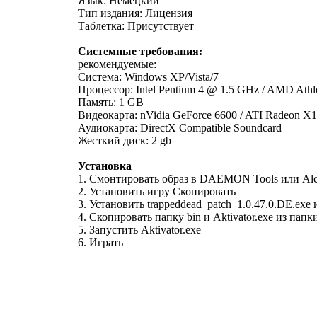
Язык: Немецкий
Тип издания: Лицензия
Таблетка: Присутствует
Системные требования:
рекомендуемые:
Система: Windows XP/Vista/7
Процессор: Intel Pentium 4 @ 1.5 GHz / AMD Ath
Память: 1 GB
Видеокарта: nVidia GeForce 6600 / ATI Radeon X
Аудиокарта: DirectX Compatible Soundcard
Жесткий диск: 2 gb
Установка
1. Смонтировать образ в DAEMON Tools или Alc
2. Установить игру Скопировать
3. Установить trappeddead_patch_1.0.47.0.DE.exe 
4. Скопировать папку bin и Aktivator.exe из папк
5. Запустить Aktivator.exe
6. Играть