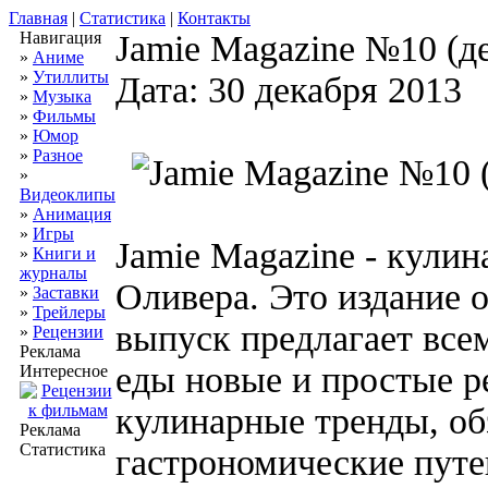
Главная
|
Статистика
|
Контакты
Навигация
Jamie Magazine №10 (д
»
Аниме
»
Утиллиты
Дата: 30 декабря 2013
»
Музыка
»
Фильмы
»
Юмор
»
Разное
»
Видеоклипы
»
Анимация
»
Игры
Jamie Magazine - кул
»
Книги и
журналы
Оливера. Это издание 
»
Заставки
»
Трейлеры
выпуск предлагает все
»
Рецензии
Реклама
еды новые и простые р
Интересное
кулинарные тренды, об
Реклама
Статистика
гастрономические путе