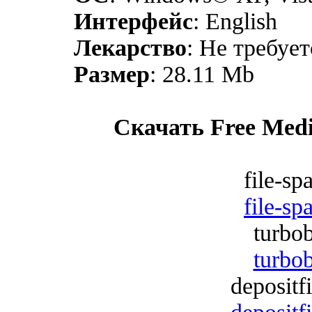
Интерфейс
: English
Лекарство
: Не требует
Размер
: 28.11 Mb
Скачать Free Media
file-sp
file-sp
turbob
turbob
depositf