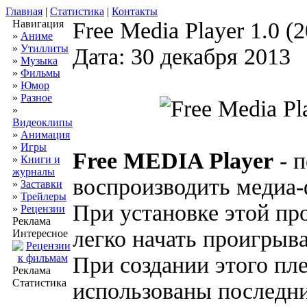
Главная
|
Статистика
|
Контакты
Навигация
Free Media Player 1.0 (
»
Аниме
»
Утиллиты
Дата: 30 декабря 2013
»
Музыка
»
Фильмы
»
Юмор
»
Разное
»
Видеоклипы
»
Анимация
»
Игры
Free MEDIA Player
- п
»
Книги и
журналы
воспроизводить медиа-
»
Заставки
»
Трейлеры
При установке этой пр
»
Рецензии
Реклама
легко начать проигрыв
Интересное
При создании этого пл
Реклама
Статистика
использованы последни