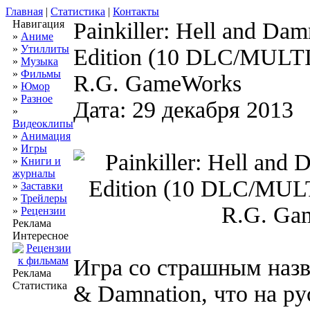
Главная
|
Статистика
|
Контакты
Навигация
Painkiller: Hell and Damn
»
Аниме
»
Утиллиты
Edition (10 DLC/MULTI
»
Музыка
»
Фильмы
R.G. GameWorks
»
Юмор
»
Разное
Дата: 29 декабря 2013
»
Видеоклипы
»
Анимация
»
Игры
»
Книги и
журналы
»
Заставки
»
Трейлеры
»
Рецензии
Реклама
Интересное
Игра со страшным назва
Реклама
Статистика
& Damnation, что на р