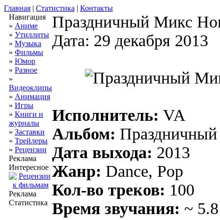
Главная
|
Статистика
|
Контакты
Навигация
Праздничный Микс Нов
»
Аниме
»
Утиллиты
Дата: 29 декабря 2013
»
Музыка
»
Фильмы
»
Юмор
»
Разное
»
Видеоклипы
»
Анимация
»
Игры
Исполнитель:
VA
»
Книги и
журналы
Альбом:
Праздничный
»
Заставки
»
Трейлеры
Дата выхода:
2013
»
Рецензии
Реклама
Жанр:
Dance, Pop
Интересное
Кол-во треков:
100
Реклама
Статистика
Время звучания:
~ 5.8