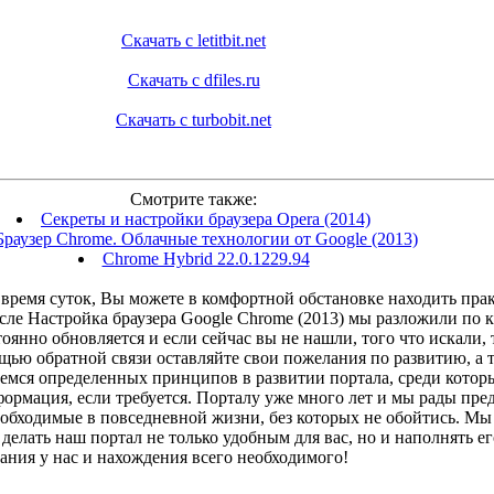
Скачать с letitbit.net
Скачать с dfiles.ru
Скачать с turbobit.net
Смотрите также:
Секреты и настройки браузера Opera (2014)
Браузер Chrome. Облачные технологии от Google (2013)
Chrome Hybrid 22.0.1229.94
время суток, Вы можете в комфортной обстановке находить прак
исле Настройка браузера Google Chrome (2013) мы разложили по 
янно обновляется и если сейчас вы не нашли, того что искали, 
ощью обратной связи оставляйте свои пожелания по развитию, а
емся определенных принципов в развитии портала, среди котор
ормация, если требуется. Порталу уже много лет и мы рады пр
еобходимые в повседневной жизни, без которых не обойтись. Мы 
делать наш портал не только удобным для вас, но и наполнять 
ания у нас и нахождения всего необходимого!