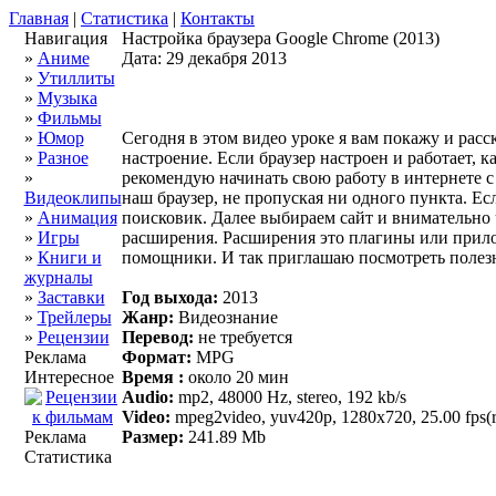
Главная
|
Статистика
|
Контакты
Навигация
Настройка браузера Google Chrome (2013)
»
Аниме
Дата: 29 декабря 2013
»
Утиллиты
»
Музыка
»
Фильмы
»
Юмор
Сегодня в этом видео уроке я вам покажу и расс
»
Разное
настроение. Если браузер настроен и работает, 
»
рекомендую начинать свою работу в интернете с 
Видеоклипы
наш браузер, не пропуская ни одного пункта. Ес
»
Анимация
поисковик. Далее выбираем сайт и внимательно 
»
Игры
расширения. Расширения это плагины или прилож
»
Книги и
помощники. И так приглашаю посмотреть полезны
журналы
»
Заставки
Год выхода:
2013
»
Трейлеры
Жанр:
Видеознание
»
Рецензии
Перевод:
не требуется
Реклама
Формат:
MPG
Интересное
Время :
около 20 мин
Audio:
mp2, 48000 Hz, stereo, 192 kb/s
Video:
mpeg2video, yuv420p, 1280x720, 25.00 fps(r
Реклама
Размер:
241.89 Mb
Статистика