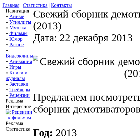
Главная
|
Статистика
|
Контакты
Навигация
Свежий сборник демот
»
Аниме
»
Утиллиты
(2013)
»
Музыка
»
Фильмы
Дата: 22 декабря 2013
»
Юмор
»
Разное
»
Видеоклипы
»
Анимация
»
Игры
»
Книги и
журналы
»
Заставки
»
Трейлеры
Предлагаем посмотрет
»
Рецензии
Реклама
сборник демотиваторов
Интересное
Реклама
Статистика
Год:
2013