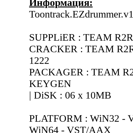
Информация:
Toontrack.EZdrummer.v1
SUPPLiER : TEAM R2R |
CRACKER : TEAM R2R
1222
PACKAGER : TEAM R2R
KEYGEN
| DiSK : 06 x 10MB
PLATFORM : WiN32 - 
WiN64 - VST/AAX