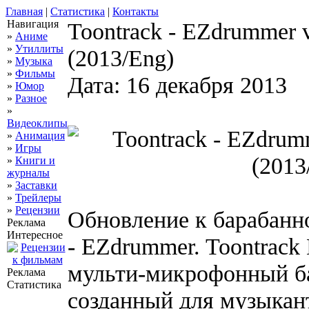
Главная
|
Статистика
|
Контакты
Навигация
Toontrack - EZdrummer
»
Аниме
»
Утиллиты
(2013/Eng)
»
Музыка
»
Фильмы
Дата: 16 декабря 2013
»
Юмор
»
Разное
»
Видеоклипы
»
Анимация
»
Игры
»
Книги и
журналы
»
Заставки
»
Трейлеры
»
Рецензии
Обновление к барабанно
Реклама
Интересное
- EZdrummer. Toontrack
мульти-микрофонный б
Реклама
Статистика
созданный для музыкан