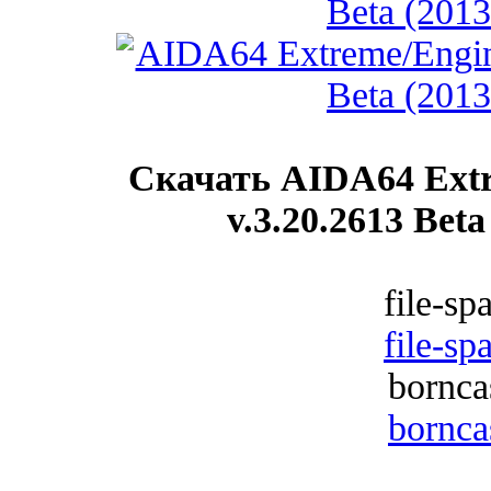
Скачать AIDA64 Extr
v.3.20.2613 Bet
file-sp
file-sp
bornca
bornca