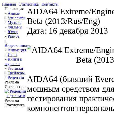
Главная
|
Статистика
|
Контакты
Навигация
AIDA64 Extreme/Enginee
»
Аниме
»
Утиллиты
Beta (2013/Rus/Eng)
»
Музыка
»
Фильмы
Дата: 16 декабря 2013
»
Юмор
»
Разное
»
Видеоклипы
»
Анимация
»
Игры
»
Книги и
журналы
»
Заставки
»
Трейлеры
AIDA64 (бывший Everes
»
Рецензии
Реклама
мощным средством для
Интересное
тестирования практич
Реклама
Статистика
компонентов персонал