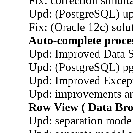
Fix: correction simult
Upd: (PostgreSQL) upd
Fix: (Oracle 12c) s
Auto-complete proces
Upd: Improved Data S
Upd: (PostgreSQL) pg
Upd: Improved Excepti
Upd: improvements and
Row View ( Data Bro
Upd: separation mode (