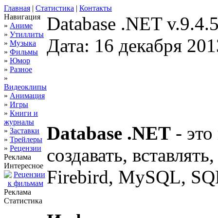
Главная
|
Статистика
|
Контакты
Навигация
Database .NET v.9.4.
»
Аниме
»
Утиллиты
Дата: 16 декабря 201
»
Музыка
»
Фильмы
»
Юмор
»
Разное
»
Видеоклипы
»
Анимация
»
Игры
»
Книги и
журналы
Database .NET
- это
»
Заставки
»
Трейлеры
»
Рецензии
создавать, вставлять
Реклама
Интересное
Firebird, MySQL, SQ
Реклама
Статистика