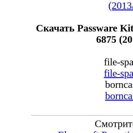
Скачать Passware Kit 
6875 (2
file-sp
file-sp
bornca
bornca
Смотрит