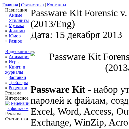
Главная
|
Статистика
|
Контакты
Навигация
Passware Kit Forensic v
»
Аниме
»
Утиллиты
(2013/Eng)
»
Музыка
»
Фильмы
Дата: 15 декабря 2013
»
Юмор
»
Разное
»
Видеоклипы
»
Анимация
»
Игры
»
Книги и
журналы
»
Заставки
»
Трейлеры
Passware Kit
- набор у
»
Рецензии
Реклама
паролей к файлам, со
Интересное
Excel, Word, Access, Ou
Реклама
Статистика
Exchange, WinZip, Acrob