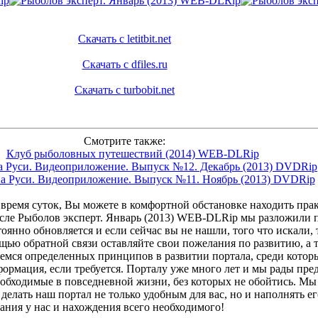
Скачать с letitbit.net
Скачать с dfiles.ru
Скачать с turbobit.net
Смотрите также:
Клуб рыболовных путешествий (2014) WEB-DLRip
а Руси. Видеоприложение. Выпуск №12. Декабрь (2013) DVDRip
а Руси. Видеоприложение. Выпуск №11. Ноябрь (2013) DVDRip
время суток, Вы можете в комфортной обстановке находить прак
исле Рыболов эксперт. Январь (2013) WEB-DLRip мы разложили п
янно обновляется и если сейчас вы не нашли, того что искали, 
ощью обратной связи оставляйте свои пожелания по развитию, а
емся определенных принципов в развитии портала, среди котор
ормация, если требуется. Порталу уже много лет и мы рады пр
еобходимые в повседневной жизни, без которых не обойтись. Мы 
делать наш портал не только удобным для вас, но и наполнять 
ания у нас и нахождения всего необходимого!