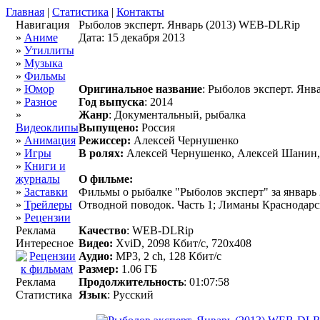
Главная
|
Статистика
|
Контакты
Навигация
Рыболов эксперт. Январь (2013) WEB-DLRip
»
Аниме
Дата: 15 декабря 2013
»
Утиллиты
»
Музыка
»
Фильмы
»
Юмор
Оригинальное название
: Рыболов эксперт. Янв
»
Разное
Год выпуска
: 2014
»
Жанр
: Документальный, рыбалка
Видеоклипы
Выпущено:
Россия
»
Анимация
Режиссер:
Алексей Чернушенко
»
Игры
В ролях:
Алексей Чернушенко, Алексей Шанин,
»
Книги и
журналы
О фильме:
»
Заставки
Фильмы о рыбалке "Рыболов эксперт" за январь 
»
Трейлеры
Отводной поводок. Часть 1; Лиманы Краснодарск
»
Рецензии
Реклама
Качество
: WEB-DLRip
Интересное
Видео:
XviD, 2098 Кбит/с, 720x408
Аудио:
MP3, 2 ch, 128 Кбит/с
Размер:
1.06 ГБ
Реклама
Продолжительность
: 01:07:58
Статистика
Язык
: Русский