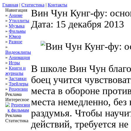
Главная
|
Статистика
|
Контакты
Навигация
Вин Чун Кунг-фу: осно
»
Аниме
»
Утиллиты
Дата: 15 декабря 2013
»
Музыка
»
Фильмы
»
Юмор
»
Разное
»
Видеоклипы
»
Анимация
»
Игры
В школе Вин Чун благо
»
Книги и
журналы
боец учится чувствова
»
Заставки
»
Трейлеры
места в обороне против
»
Рецензии
Реклама
места немедленно, без 
Интересное
раздумья. Чтобы научи
Реклама
Статистика
действий, требуется не